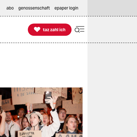
abo
genossenschaft
epaper login

taz zahl ich
taz zahl ich