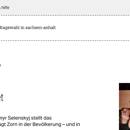
 hilfe
dtagswahl in sachsen-anhalt
0
et
yr Selenskyj stellt das
ugt Zorn in der Bevölkerung – und in