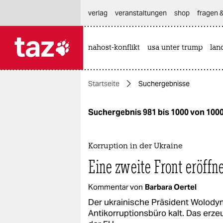
hautnavigation anspringen
hauptinhalt anspringen
footer anspringen
verlag
veranstaltungen
shop
fragen &
nahost-konflikt
usa unter trump
lan

taz zahl ich
taz zahl ich
Startseite
Suchergebnisse
themen
politik
Suchergebnis 981 bis 1000 von 100
öko
Korruption in der Ukraine
gesellschaft
Eine zweite Front eröffn
kultur
Kommentar von
Barbara Oertel
sport
Der ukrainische Präsident Wolodym
Antikorruptionsbüro kalt. Das erze