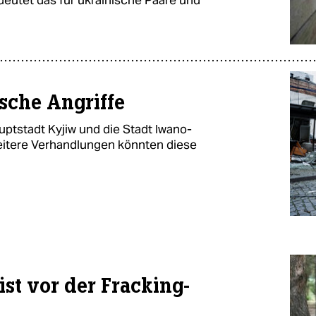
eutet das für ukrainische Paare und
ische Angriffe
ptstadt Kyjiw und die Stadt Iwano-
eitere Verhandlungen könnten diese
st vor der Fracking-