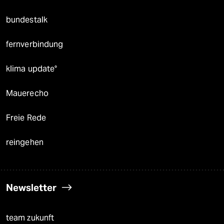
bundestalk
fernverbindung
klima update°
Mauerecho
Freie Rede
reingehen
Newsletter
team zukunft