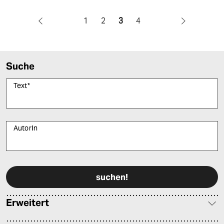
1
2
3
4
Suche
Text
*
AutorIn
Bitte füllen Sie alle Pflichtfelder (*) aus, um fortfahren zu können.
Erweitert