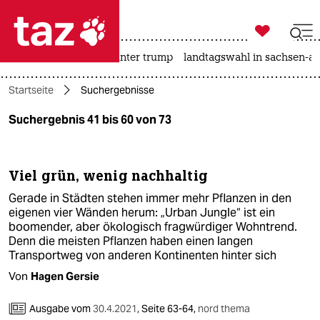

taz zahl ich
nahost-konflikt
usa unter trump
landtagswahl in sachsen-an

taz zahl ich
Startseite
Suchergebnisse
taz zahl ich
Suchergebnis 41 bis 60 von 73
themen
politik
Viel grün, wenig nachhaltig
öko
Gerade in Städten stehen immer mehr Pflanzen in den
eigenen vier Wänden herum: „Urban Jungle“ ist ein
gesellschaft
boomender, aber ökologisch fragwürdiger Wohntrend.
Denn die meisten Pflanzen haben einen langen
Transportweg von anderen Kontinenten hinter sich
kultur
Von
Hagen Gersie
sport
Ausgabe vom
30.4.2021
,
Seite 63-64,
nord thema