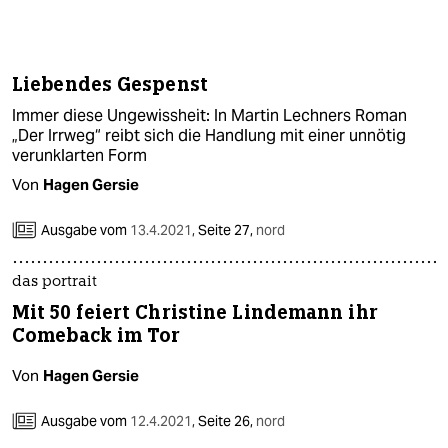
berlin
nord
Liebendes Gespenst
wahrheit
Immer diese Ungewissheit: In Martin Lechners Roman
verlag
„Der Irrweg“ reibt sich die Handlung mit einer unnötig
verunklarten Form
verlag
Von
Hagen Gersie
veranstaltungen
Ausgabe vom
13.4.2021
,
Seite 27,
nord
shop
das portrait
fragen & hilfe
Mit 50 feiert Christine Lindemann ihr
unterstützen
Comeback im Tor
abo
Von
Hagen Gersie
genossenschaft
Ausgabe vom
12.4.2021
,
Seite 26,
nord