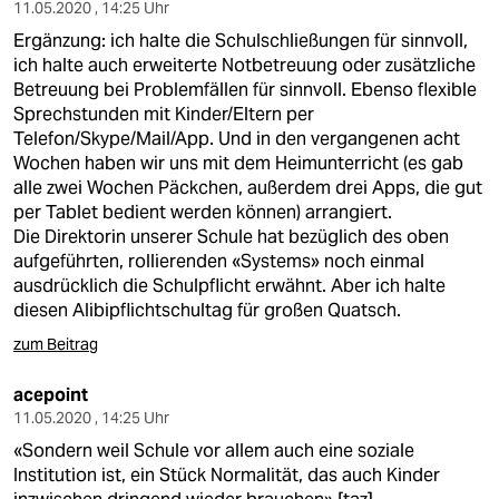
berlin
11.05.2020 , 14:25 Uhr
Ergänzung: ich halte die Schulschließungen für sinnvoll,
nord
ich halte auch erweiterte Notbetreuung oder zusätzliche
Betreuung bei Problemfällen für sinnvoll. Ebenso flexible
wahrheit
Sprechstunden mit Kinder/Eltern per
Telefon/Skype/Mail/App. Und in den vergangenen acht
verlag
Wochen haben wir uns mit dem Heimunterricht (es gab
alle zwei Wochen Päckchen, außerdem drei Apps, die gut
verlag
per Tablet bedient werden können) arrangiert.
Die Direktorin unserer Schule hat bezüglich des oben
veranstaltungen
aufgeführten, rollierenden «Systems» noch einmal
shop
ausdrücklich die Schulpflicht erwähnt. Aber ich halte
diesen Alibipflichtschultag für großen Quatsch.
fragen & hilfe
zum Beitrag
unterstützen
acepoint
abo
11.05.2020 , 14:25 Uhr
«Sondern weil Schule vor allem auch eine soziale
genossenschaft
Institution ist, ein Stück Normalität, das auch Kinder