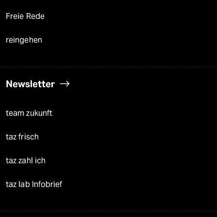
Freie Rede
reingehen
Newsletter
team zukunft
taz frisch
taz zahl ich
taz lab Infobrief