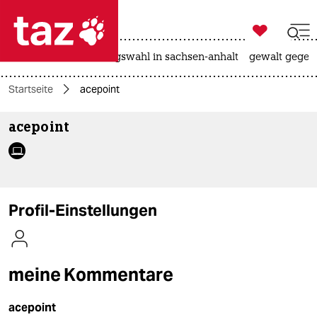

taz zahl ich
hitze
surfen
landtagswahl in sachsen-anhalt
gewalt gegen

taz zahl ich
Startseite
acepoint
taz zahl ich
acepoint
themen
politik
öko
Profil-Einstellungen
gesellschaft
kultur
meine Kommentare
sport
acepoint