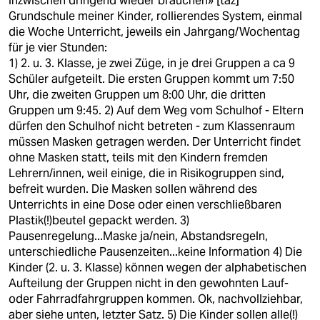
inzwischen dringend wieder brauchen» [taz]
epaper login
Grundschule meiner Kinder, rollierendes System, einmal
die Woche Unterricht, jeweils ein Jahrgang/Wochentag
für je vier Stunden:
1) 2. u. 3. Klasse, je zwei Züge, in je drei Gruppen a ca 9
Schüler aufgeteilt. Die ersten Gruppen kommt um 7:50
Uhr, die zweiten Gruppen um 8:00 Uhr, die dritten
Gruppen um 9:45. 2) Auf dem Weg vom Schulhof - Eltern
dürfen den Schulhof nicht betreten - zum Klassenraum
müssen Masken getragen werden. Der Unterricht findet
ohne Masken statt, teils mit den Kindern fremden
Lehrern/innen, weil einige, die in Risikogruppen sind,
befreit wurden. Die Masken sollen während des
Unterrichts in eine Dose oder einen verschließbaren
Plastik(!)beutel gepackt werden. 3)
Pausenregelung...Maske ja/nein, Abstandsregeln,
unterschiedliche Pausenzeiten...keine Information 4) Die
Kinder (2. u. 3. Klasse) können wegen der alphabetischen
Aufteilung der Gruppen nicht in den gewohnten Lauf-
oder Fahrradfahrgruppen kommen. Ok, nachvollziehbar,
aber siehe unten, letzter Satz. 5) Die Kinder sollen alle(!)