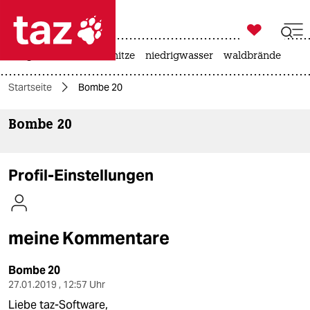

taz zahl ich
krieg in der ukraine
hitze
niedrigwasser
waldbrände

taz zahl ich
Startseite
Bombe 20
taz zahl ich
Bombe 20
themen
politik
Profil-Einstellungen
öko
gesellschaft
meine Kommentare
kultur
Bombe 20
sport
27.01.2019 , 12:57 Uhr
Liebe taz-Software,