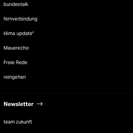
bundestalk
fernverbindung
klima update°
Mauerecho
Freie Rede
reingehen
Newsletter
team zukunft