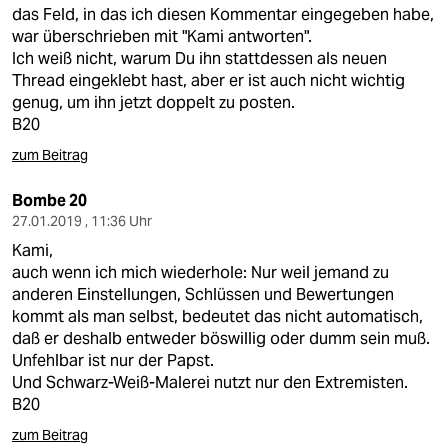
berlin
das Feld, in das ich diesen Kommentar eingegeben habe,
war überschrieben mit "Kami antworten".
nord
Ich weiß nicht, warum Du ihn stattdessen als neuen
Thread eingeklebt hast, aber er ist auch nicht wichtig
wahrheit
genug, um ihn jetzt doppelt zu posten.
B20
verlag
zum Beitrag
verlag
Bombe 20
veranstaltungen
27.01.2019 , 11:36 Uhr
Kami,
shop
auch wenn ich mich wiederhole: Nur weil jemand zu
fragen & hilfe
anderen Einstellungen, Schlüssen und Bewertungen
kommt als man selbst, bedeutet das nicht automatisch,
unterstützen
daß er deshalb entweder böswillig oder dumm sein muß.
Unfehlbar ist nur der Papst.
abo
Und Schwarz-Weiß-Malerei nutzt nur den Extremisten.
B20
genossenschaft
zum Beitrag