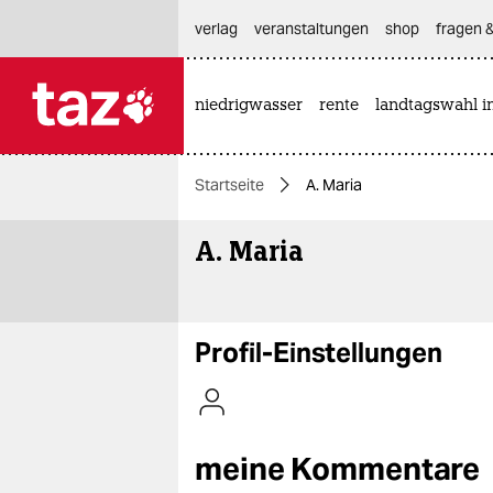
hautnavigation anspringen
hauptinhalt anspringen
footer anspringen
verlag
veranstaltungen
shop
fragen &
niedrigwasser
rente
landtagswahl i

taz zahl ich
taz zahl ich
Startseite
A. Maria
themen
A. Maria
politik
öko
gesellschaft
Profil-Einstellungen
kultur
sport
meine Kommentare