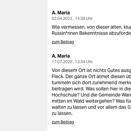
berlin
A. Maria
nord
02.04.2022 , 14:38 Uhr
wahrheit
Wie vermessen, von dieser alten, k
Russin*nnen Bekenntnisse abzuforde
verlag
zum Beitrag
verlag
A. Maria
17.07.2020 , 13:34 Uhr
veranstaltungen
Von diesem Ort ist nichts Gutes aus
shop
Fleck. Der ganze Ort atmet diesen üb
tummeln sich dort zunehmend merkwü
fragen & hilfe
beitragen wird. Was sollen hier in d
Hochschule? Und die Gemeinde Wandli
unterstützen
mitten im Wald weitergehen? Was für e
walten zu lassen und vor allem das
abo
zu lassen.
genossenschaft
zum Beitrag