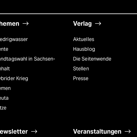
hemen
Verlag
iedrigwasser
Aktuelles
ente
Hausblog
andtagswahl in Sachsen-
Die Seitenwende
nhalt
Stellen
brider Krieg
Presse
emen
euta
tze
ewsletter
Veranstaltungen