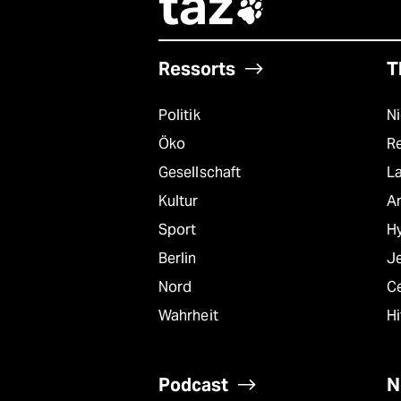
taz

Ressorts
T
Politik
N
Öko
R
Gesellschaft
L
Kultur
A
Sport
Hy
Berlin
J
Nord
C
Wahrheit
Hi
Podcast
N