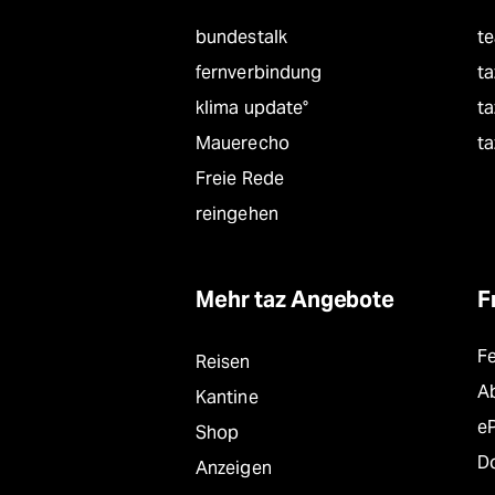
bundestalk
t
fernverbindung
ta
klima update°
ta
Mauerecho
ta
Freie Rede
reingehen
Mehr taz Angebote
F
F
Reisen
A
Kantine
e
Shop
D
Anzeigen