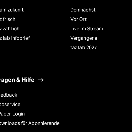
eam zukunft
Demnächst
z frisch
Vor Ort
z zahl ich
Live im Stream
z lab Infobrief
Vergangene
taz lab 2027
ragen & Hilfe
eedback
boservice
Paper Login
ownloads für Abonnierende