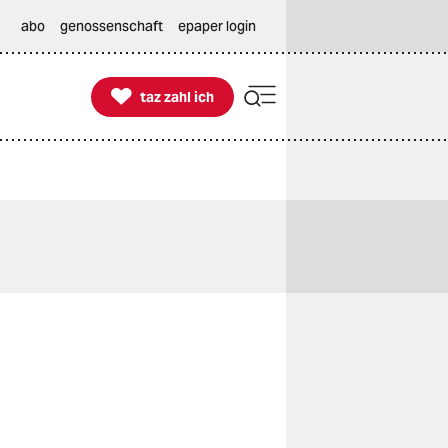
abo
genossenschaft
epaper login

taz zahl ich
taz zahl ich