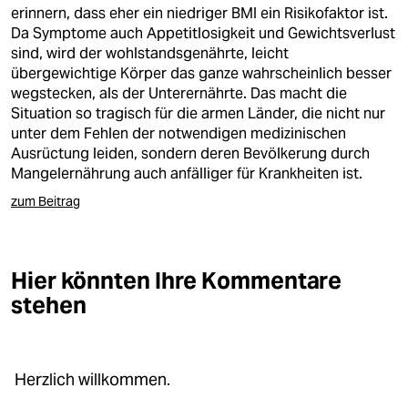
berlin
erinnern, dass eher ein niedriger BMI ein Risikofaktor ist.
Da Symptome auch Appetitlosigkeit und Gewichtsverlust
nord
sind, wird der wohlstandsgenährte, leicht
übergewichtige Körper das ganze wahrscheinlich besser
wahrheit
wegstecken, als der Unterernährte. Das macht die
Situation so tragisch für die armen Länder, die nicht nur
verlag
unter dem Fehlen der notwendigen medizinischen
Ausrüctung leiden, sondern deren Bevölkerung durch
verlag
Mangelernährung auch anfälliger für Krankheiten ist.
veranstaltungen
zum Beitrag
shop
fragen & hilfe
Hier könnten Ihre Kommentare
stehen
unterstützen
abo
genossenschaft
Herzlich willkommen.