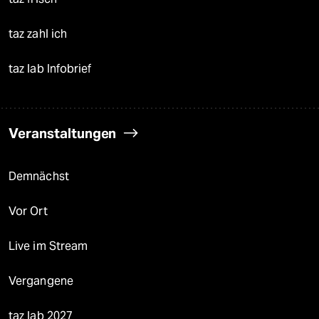
taz zahl ich
taz lab Infobrief
Veranstaltungen
Demnächst
Vor Ort
Live im Stream
Vergangene
taz lab 2027