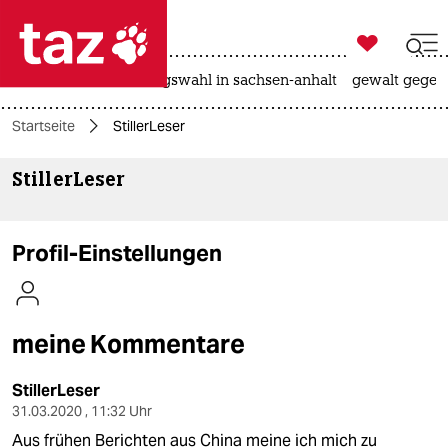

taz zahl ich
hitze
surfen
landtagswahl in sachsen-anhalt
gewalt gegen

taz zahl ich
Startseite
StillerLeser
taz zahl ich
StillerLeser
themen
politik
Profil-Einstellungen
öko
gesellschaft
meine Kommentare
kultur
StillerLeser
sport
31.03.2020 , 11:32 Uhr
Aus frühen Berichten aus China meine ich mich zu