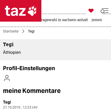

taz zahl ich
drohnen
rente
landtagswahl in sachsen-anhalt
jemen

taz zahl ich
Startseite
Tegi
taz zahl ich
Tegi
themen
Äthiopien
politik
öko
Profil-Einstellungen
gesellschaft
kultur
meine Kommentare
sport
Tegi
27.10.2019 , 12:23 Uhr