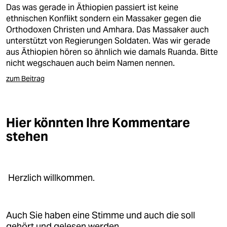
berlin
Das was gerade in Äthiopien passiert ist keine
ethnischen Konflikt sondern ein Massaker gegen die
nord
Orthodoxen Christen und Amhara. Das Massaker auch
unterstützt von Regierungen Soldaten. Was wir gerade
wahrheit
aus Äthiopien hören so ähnlich wie damals Ruanda. Bitte
nicht wegschauen auch beim Namen nennen.
verlag
zum Beitrag
verlag
veranstaltungen
Hier könnten Ihre Kommentare
shop
stehen
fragen & hilfe
unterstützen
Herzlich willkommen.
abo
genossenschaft
Auch Sie haben eine Stimme und auch die soll
gehört und gelesen werden.