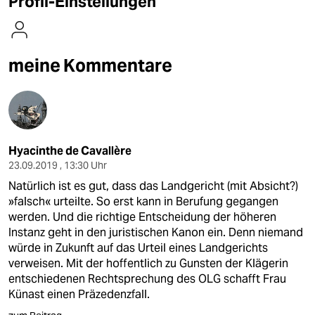
Profil-Einstellungen
berlin
nord
meine Kommentare
wahrheit
verlag
verlag
Hyacinthe de Cavallère
veranstaltungen
23.09.2019 , 13:30 Uhr
shop
Natürlich ist es gut, dass das Landgericht (mit Absicht?)
»falsch« urteilte. So erst kann in Berufung gegangen
fragen & hilfe
werden. Und die richtige Entscheidung der höheren
Instanz geht in den juristischen Kanon ein. Denn niemand
unterstützen
würde in Zukunft auf das Urteil eines Landgerichts
abo
verweisen. Mit der hoffentlich zu Gunsten der Klägerin
entschiedenen Rechtsprechung des OLG schafft Frau
genossenschaft
Künast einen Präzedenzfall.