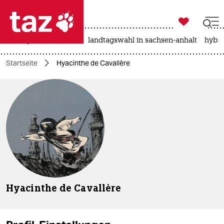

taz zahl ich
niedrigwasser
rente
landtagswahl in sachsen-anhalt
hybri

taz zahl ich
Startseite
Hyacinthe de Cavallère
taz zahl ich
themen
politik
öko
gesellschaft
kultur
Hyacinthe de Cavallère
sport