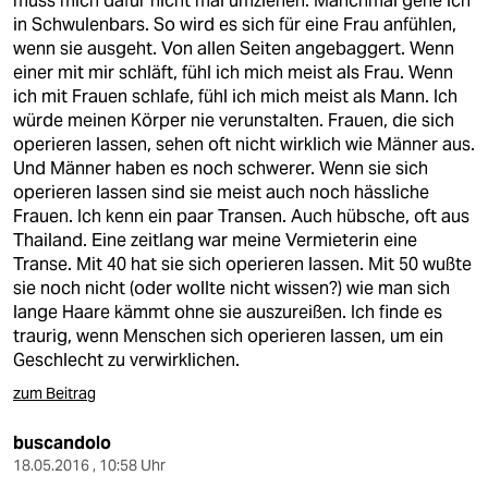
muss mich dafür nicht mal umziehen. Manchmal gehe ich
epaper login
in Schwulenbars. So wird es sich für eine Frau anfühlen,
wenn sie ausgeht. Von allen Seiten angebaggert. Wenn
einer mit mir schläft, fühl ich mich meist als Frau. Wenn
ich mit Frauen schlafe, fühl ich mich meist als Mann. Ich
würde meinen Körper nie verunstalten. Frauen, die sich
operieren lassen, sehen oft nicht wirklich wie Männer aus.
Und Männer haben es noch schwerer. Wenn sie sich
operieren lassen sind sie meist auch noch hässliche
Frauen. Ich kenn ein paar Transen. Auch hübsche, oft aus
Thailand. Eine zeitlang war meine Vermieterin eine
Transe. Mit 40 hat sie sich operieren lassen. Mit 50 wußte
sie noch nicht (oder wollte nicht wissen?) wie man sich
lange Haare kämmt ohne sie auszureißen. Ich finde es
traurig, wenn Menschen sich operieren lassen, um ein
Geschlecht zu verwirklichen.
zum Beitrag
buscandolo
18.05.2016 , 10:58 Uhr