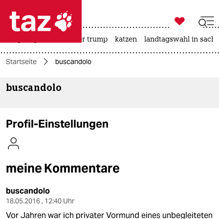

taz zahl ich
bergsteigen
usa unter trump
katzen
landtagswahl in sachs

taz zahl ich
Startseite
buscandolo
taz zahl ich
buscandolo
themen
politik
Profil-Einstellungen
öko
gesellschaft
meine Kommentare
kultur
buscandolo
sport
18.05.2016 , 12:40 Uhr
Vor Jahren war ich privater Vormund eines unbegleiteten