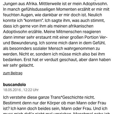
berlin
Jungen aus Afrika. Mittlerweile ist er mein Adoptivsohn.
In manch gefühlsdusseligen Momenten erzählt er mir mit
nord
feuchten Augen, wie dankbar er mir doch ist. Neulich
konnte ich "konntern". Ich sagte ihm, was auch stimmt,
wahrheit
dass ich gerne von ihm als meinen afrikanischen
Adoptivsohn erzähle. Meine Mitmenschen reagieren
verlag
dann immer sehr erstaunt mit einer großen Portion Ver-
und Bewunderung. Ich sonne mich dann in dem Gefühl,
verlag
als besonnders sozialer Mensch wahrgenommen zu
werden. Nicht er, sondern ich müsse mich also bei ihm
veranstaltungen
bedanken. Erst hat er verduzt geschaut, aber dann haben
shop
wir sehr gelacht.
zum Beitrag
fragen & hilfe
unterstützen
buscandolo
18.05.2016 , 12:22 Uhr
abo
Ich verstehe diese ganze Trans*Geschichte nicht.
Bestimmt denn nur der Körper ob man Mann oder Frau
genossenschaft
ist? Ich kann doch beides sein, Mann oder Frau. Und ich