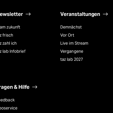
ewsletter
Veranstaltungen
eam zukunft
Demnächst
z frisch
Vor Ort
z zahl ich
Live im Stream
z lab Infobrief
Vergangene
taz lab 2027
ragen & Hilfe
eedback
boservice