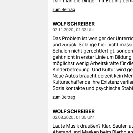
Darf man die Dinger mit Edding bema
epaper login
zum Beitrag
WOLF SCHREIBER
02.11.2020 , 01:33 Uhr
Das Problem ist weniger der Unterri
und zurück. Solange hier nicht massi
Schulen nicht gerechtfertigt, sonder
geht nicht in erster Linie um Bildun
möglichst wenig Arbeitskräfte für di
Kinderbetreuung. Und Kultur wird geo
Neue Autos braucht derzeit kein Mens
Kulturschaffende ihre Existenz verlie
Sozialkontakte und psychische Stabil
zum Beitrag
WOLF SCHREIBER
02.08.2020 , 01:35 Uhr
Laute Musik draußen? Klar. Saufen a
Abstand und Masken beim Bierhole