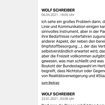
berlin
WOLF SCHREIBER
nord
06.04.2021 , 19:05 Uhr
wahrheit
Ich sehe ein großes Problem darin, d
Linie und Kommunikation einigen kan
verlag
sinnvolles Instrument, aber in der
ihre Bedürfnisse runterfahren zuguns
verlag
anderer Aspekt, der neben den berei
(Impfstoffbesorgung ...), der das Ve
veranstaltungen
selbstverständlich erwartet wird, das
aber die Freizeit vollkommen aufgib
shop
gewesen, was man schließt und was n
Boykott der Bundestagswahl im Herbst
fragen & hilfe
begreift, dass Nichtstun oder Gegen
von Realitätsverweigerung und #Sta
unterstützen
zum Beitrag
abo
WOLF SCHREIBER
genossenschaft
23.01.2021 , 03:06 Uhr