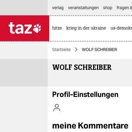
hautnavigation anspringen
hauptinhalt anspringen
footer anspringen
verlag
veranstaltungen
shop
fragen &
hitze
krieg in der ukraine
us-demokr

taz zahl ich
taz zahl ich
Startseite
WOLF SCHREIBER
themen
WOLF SCHREIBER
politik
öko
gesellschaft
Profil-Einstellungen
kultur
sport
meine Kommentare