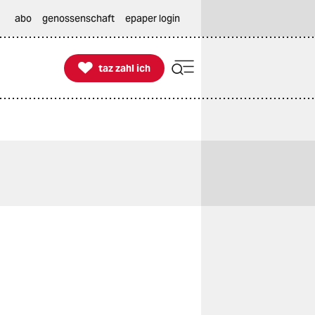
abo
genossenschaft
epaper login

taz zahl ich
taz zahl ich