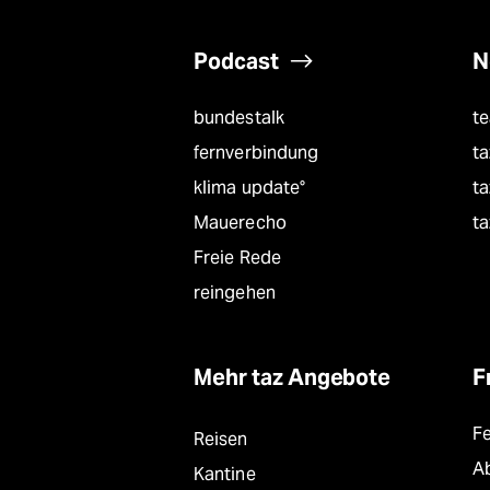
Podcast
N
bundestalk
t
fernverbindung
ta
klima update°
ta
Mauerecho
ta
Freie Rede
reingehen
Mehr taz Angebote
F
F
Reisen
A
Kantine