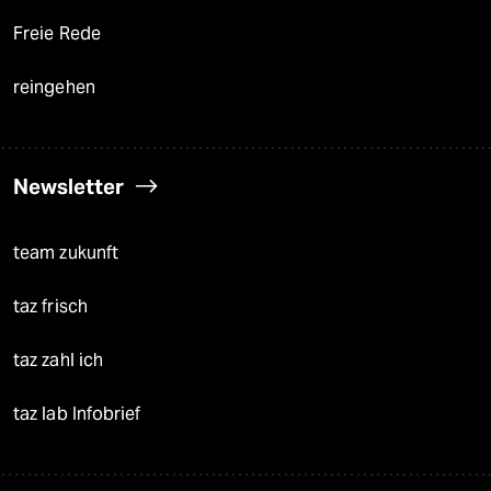
Freie Rede
reingehen
Newsletter
team zukunft
taz frisch
taz zahl ich
taz lab Infobrief