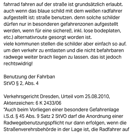
berlin
fahrrad fahren auf der straße ist grundsätzlich erlaubt.
auch wenn das blaue schild mit dem weißen radfahrer
nord
aufgestellt ist: straße benutzen. denn solche schilder
dürfen nur in besonderen gefahrenzonen aufgestellt
wahrheit
werden, wenn für eine sichere(!, inkl. lose bodeplaten,
etc.) alternativroute gesorgt worden ist.
verlag
viele kommunen stellen die schilder aber einfach so auf.
um den verkehr zu entlasten und die nicht befahrbaren
verlag
radwege weiter brach liegen zu lassen. das ist jedoch
rechtswidrig!
veranstaltungen
shop
Benutzung der Fahrban
StVO § 2, Abs. 4
fragen & hilfe
Verkehrsgericht Dresden, Urteil vom 25.08.2010,
unterstützen
Aktenzeichen: 6 K 2433/06
"Auch beim Vorliegen einer besondere Gefahrenlage
abo
i.S.d. § 45 Abs. 9 Satz 2 StVO darf die Anordnung einer
Radwegebenutzungspflicht nur dann erfolgen, wenn die
genossenschaft
Straßenverehrsbehörde in der Lage ist, die Radfahrer auf