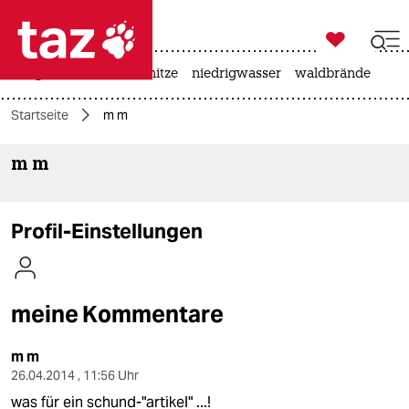

taz zahl ich
krieg in der ukraine
hitze
niedrigwasser
waldbrände

taz zahl ich
Startseite
m m
taz zahl ich
m m
themen
politik
Profil-Einstellungen
öko
gesellschaft
meine Kommentare
kultur
m m
sport
26.04.2014 , 11:56 Uhr
was für ein schund-"artikel" ...!