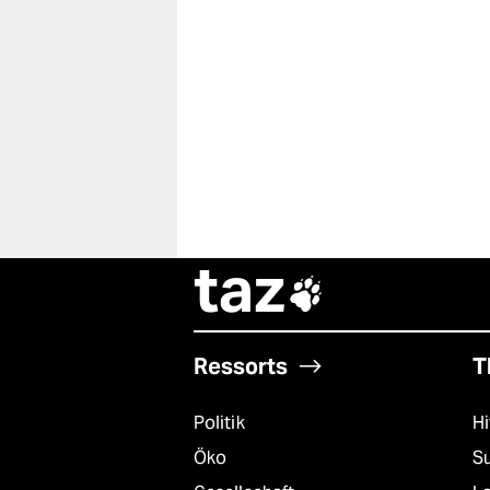
taz

Ressorts
T
Politik
Hi
Öko
S