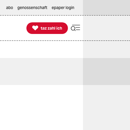
abo
genossenschaft
epaper login

taz zahl ich
taz zahl ich