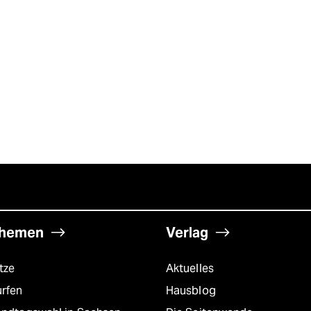
hemen
Verlag
tze
Aktuelles
urfen
Hausblog