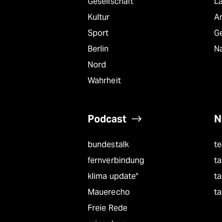
Gesellschaft
L
Kultur
A
Sport
G
Berlin
Na
Nord
Wahrheit
Podcast
N
bundestalk
t
fernverbindung
ta
klima update°
ta
Mauerecho
ta
Freie Rede