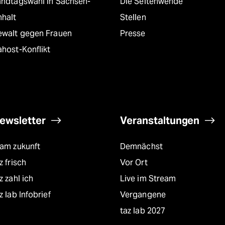
andtagswahl in Sachsen-
Die Seitenwende
nhalt
Stellen
ewalt gegen Frauen
Presse
host-Konflikt
ewsletter
Veranstaltungen
eam zukunft
Demnächst
z frisch
Vor Ort
z zahl ich
Live im Stream
z lab Infobrief
Vergangene
taz lab 2027