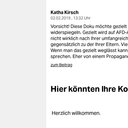
berlin
Katha Kirsch
nord
02.02.2019 , 13:32 Uhr
wahrheit
Vorsicht! Diese Doku möchte gezielt
widerspiegeln. Gezielt wird auf AFD
verlag
nicht wirklich nach Ihrer umfangreic
gegensätzlich zu der Ihrer Eltern. V
verlag
Wenn man das gezielt weglässt kann
sprechen. Eher von einem Propagand
veranstaltungen
zum Beitrag
shop
fragen & hilfe
Hier könnten Ihre 
unterstützen
abo
Herzlich willkommen.
genossenschaft