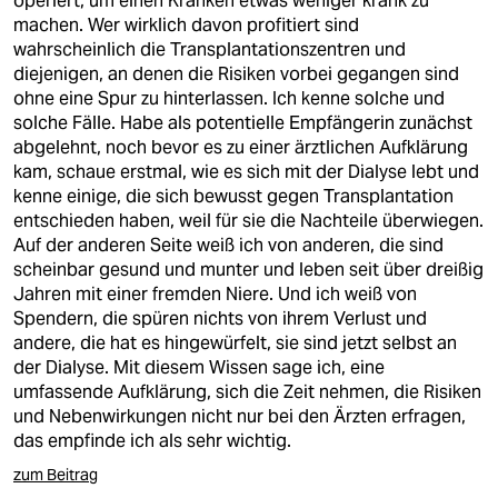
operiert, um einen Kranken etwas weniger krank zu
epaper login
machen. Wer wirklich davon profitiert sind
wahrscheinlich die Transplantationszentren und
diejenigen, an denen die Risiken vorbei gegangen sind
ohne eine Spur zu hinterlassen. Ich kenne solche und
solche Fälle. Habe als potentielle Empfängerin zunächst
abgelehnt, noch bevor es zu einer ärztlichen Aufklärung
kam, schaue erstmal, wie es sich mit der Dialyse lebt und
kenne einige, die sich bewusst gegen Transplantation
entschieden haben, weil für sie die Nachteile überwiegen.
Auf der anderen Seite weiß ich von anderen, die sind
scheinbar gesund und munter und leben seit über dreißig
Jahren mit einer fremden Niere. Und ich weiß von
Spendern, die spüren nichts von ihrem Verlust und
andere, die hat es hingewürfelt, sie sind jetzt selbst an
der Dialyse. Mit diesem Wissen sage ich, eine
umfassende Aufklärung, sich die Zeit nehmen, die Risiken
und Nebenwirkungen nicht nur bei den Ärzten erfragen,
das empfinde ich als sehr wichtig.
zum Beitrag