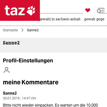

taz zahl ich
hitze
surfen
landtagswahl in sachsen-anhalt
gewalt gegen

taz zahl ich
Startseite
Sanne2
taz zahl ich
Sanne2
themen
politik
Profil-Einstellungen
öko
gesellschaft
meine Kommentare
kultur
Sanne2
sport
30.01.2019 , 14:47 Uhr
Bitte nicht wieder einpacken. Es warten um die 10.000