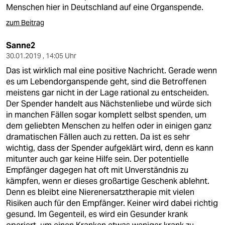
berlin
Menschen hier in Deutschland auf eine Organspende.
nord
zum Beitrag
wahrheit
Sanne2
30.01.2019 , 14:05 Uhr
verlag
Das ist wirklich mal eine positive Nachricht. Gerade wenn
es um Lebendorganspende geht, sind die Betroffenen
verlag
meistens gar nicht in der Lage rational zu entscheiden.
Der Spender handelt aus Nächstenliebe und würde sich
veranstaltungen
in manchen Fällen sogar komplett selbst spenden, um
dem geliebten Menschen zu helfen oder in einigen ganz
shop
dramatischen Fällen auch zu retten. Da ist es sehr
fragen & hilfe
wichtig, dass der Spender aufgeklärt wird, denn es kann
mitunter auch gar keine Hilfe sein. Der potentielle
unterstützen
Empfänger dagegen hat oft mit Unverständnis zu
kämpfen, wenn er dieses großartige Geschenk ablehnt.
abo
Denn es bleibt eine Nierenersatztherapie mit vielen
Risiken auch für den Empfänger. Keiner wird dabei richtig
genossenschaft
gesund. Im Gegenteil, es wird ein Gesunder krank