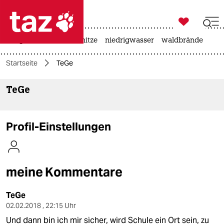

taz zahl ich
krieg in der ukraine
hitze
niedrigwasser
waldbrände

taz zahl ich
Startseite
TeGe
taz zahl ich
TeGe
themen
politik
Profil-Einstellungen
öko
gesellschaft
meine Kommentare
kultur
TeGe
sport
02.02.2018 , 22:15 Uhr
Und dann bin ich mir sicher, wird Schule ein Ort sein, zu