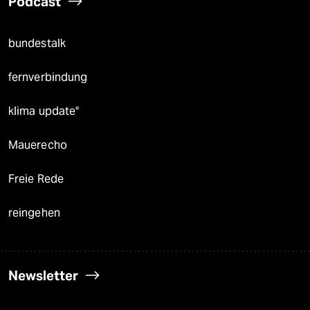
Podcast
bundestalk
fernverbindung
klima update°
Mauerecho
Freie Rede
reingehen
Newsletter