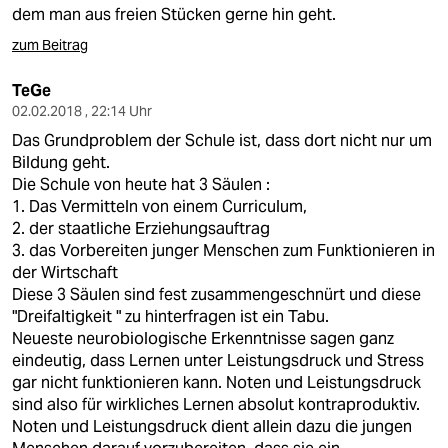
berlin
dem man aus freien Stücken gerne hin geht.
nord
zum Beitrag
wahrheit
TeGe
02.02.2018 , 22:14 Uhr
verlag
Das Grundproblem der Schule ist, dass dort nicht nur um
Bildung geht.
verlag
Die Schule von heute hat 3 Säulen :
1. Das Vermitteln von einem Curriculum,
veranstaltungen
2. der staatliche Erziehungsauftrag
3. das Vorbereiten junger Menschen zum Funktionieren in
shop
der Wirtschaft
fragen & hilfe
Diese 3 Säulen sind fest zusammengeschnürt und diese
"Dreifaltigkeit " zu hinterfragen ist ein Tabu.
unterstützen
Neueste neurobiologische Erkenntnisse sagen ganz
eindeutig, dass Lernen unter Leistungsdruck und Stress
abo
gar nicht funktionieren kann. Noten und Leistungsdruck
sind also für wirkliches Lernen absolut kontraproduktiv.
genossenschaft
Noten und Leistungsdruck dient allein dazu die jungen