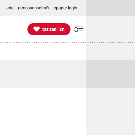
abo
genossenschaft
epaper login

taz zahl ich
taz zahl ich