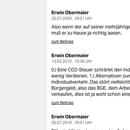
berlin
Erwin Obermaier
nord
20.07.2020 , 18:21 Uhr
wahrheit
Also wenn der auf seiner mehrjährig
muß er zu Hause ja richtig aasen.
verlag
zum Beitrag
verlag
Erwin Obermaier
13.02.2019 , 16:36 Uhr
veranstaltungen
0.) Eine CO2-Steuer schränkt den Ind
shop
wenig Verdienen. 1.) Alternativen zu
Individualverkehr. Das stört vielleich
fragen & hilfe
Bürgergeld, also das BGE, dem Arbei
verkaufen, dies ist ja wohl schon ei
unterstützen
zum Beitrag
abo
Erwin Obermaier
genossenschaft
30.07.2018 , 16:51 Uhr