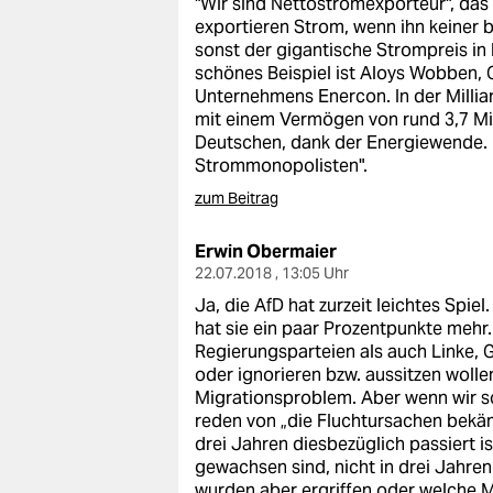
"Wir sind Nettostromexporteur", das 
epaper login
exportieren Strom, wenn ihn keiner
sonst der gigantische Strompreis in De
schönes Beispiel ist Aloys Wobben, 
Unternehmens Enercon. In der Millia
mit einem Vermögen von rund 3,7 Mil
Deutschen, dank der Energiewende. U
Strommonopolisten".
zum Beitrag
Erwin Obermaier
22.07.2018 , 13:05 Uhr
Ja, die AfD hat zurzeit leichtes Spie
hat sie ein paar Prozentpunkte mehr
Regierungsparteien als auch Linke, 
oder ignorieren bzw. aussitzen wolle
Migrationsproblem. Aber wenn wir sc
reden von „die Fluchtursachen bekäm
drei Jahren diesbezüglich passiert is
gewachsen sind, nicht in drei Jahr
wurden aber ergriffen oder welche 