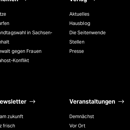
tze
Aktuelles
urfen
Hausblog
andtagswahl in Sachsen-
Die Seitenwende
nhalt
Stellen
ewalt gegen Frauen
Presse
host-Konflikt
ewsletter
Veranstaltungen
eam zukunft
Demnächst
z frisch
Vor Ort