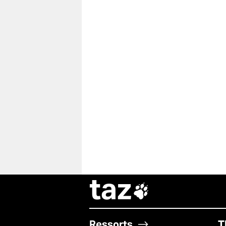
taz

Ressorts
T