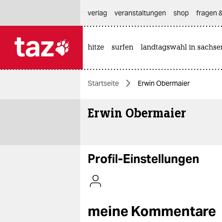
hautnavigation anspringen
hauptinhalt anspringen
footer anspringen
verlag
veranstaltungen
shop
fragen &
hitze
surfen
landtagswahl in sachse

taz zahl ich
taz zahl ich
Startseite
Erwin Obermaier
themen
Erwin Obermaier
politik
öko
gesellschaft
Profil-Einstellungen
kultur
sport
meine Kommentare