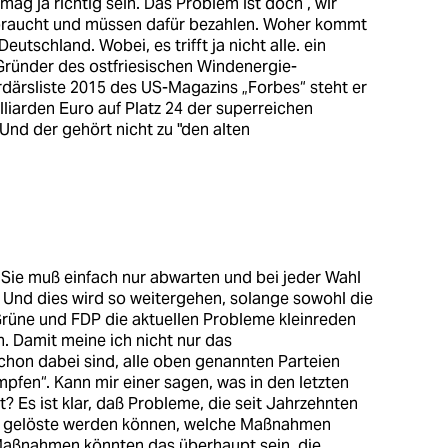
mag ja richtig sein. Das Problem ist doch , wir
 braucht und müssen dafür bezahlen. Woher kommt
utschland. Wobei, es trifft ja nicht alle. ein
Gründer des ostfriesischen Windenergie-
rdärsliste 2015 des US-Magazins „Forbes“ steht er
liarden Euro auf Platz 24 der superreichen
nd der gehört nicht zu "den alten
l. Sie muß einfach nur abwarten und bei jeder Wahl
. Und dies wird so weitergehen, solange sowohl die
Grüne und FDP die aktuellen Probleme kleinreden
n. Damit meine ich nicht nur das
hon dabei sind, alle oben genannten Parteien
pfen“. Kann mir einer sagen, was in den letzten
t? Es ist klar, daß Probleme, die seit Jahrzehnten
en gelöste werden können, welche Maßnahmen
Maßnahmen könnten das überhaupt sein, die