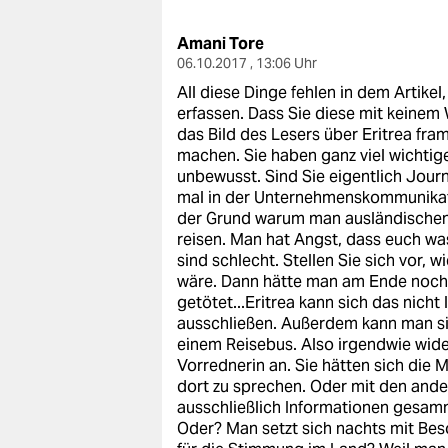
berlin
Amani Tore
nord
06.10.2017 , 13:06 Uhr
wahrheit
All diese Dinge fehlen in dem Artikel,
erfassen. Dass Sie diese mit keinem
verlag
das Bild des Lesers über Eritrea fra
machen. Sie haben ganz viel wichti
verlag
unbewusst. Sind Sie eigentlich Jour
mal in der Unternehmenskommunikat
veranstaltungen
der Grund warum man ausländischen J
reisen. Man hat Angst, dass euch was
shop
sind schlecht. Stellen Sie sich vor, 
wäre. Dann hätte man am Ende noch n
fragen & hilfe
getötet...Eritrea kann sich das nicht
ausschließen. Außerdem kann man si
unterstützen
einem Reisebus. Also irgendwie wide
Vorrednerin an. Sie hätten sich die
abo
dort zu sprechen. Oder mit den and
ausschließlich Informationen gesamm
genossenschaft
Oder? Man setzt sich nachts mit Be