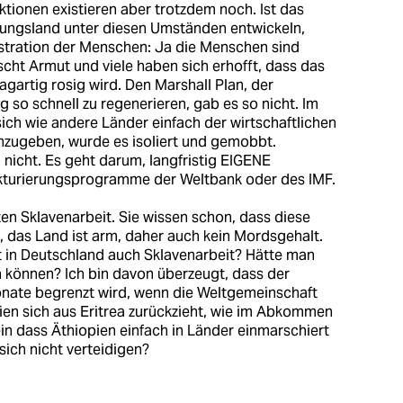
tionen existieren aber trotzdem noch. Ist das
klungsland unter diesen Umständen entwickeln,
rustration der Menschen: Ja die Menschen sind
rrscht Armut und viele haben sich erhofft, dass das
gartig rosig wird. Den Marshall Plan, der
g so schnell zu regenerieren, gab es so nicht. Im
 sich wie andere Länder einfach der wirtschaftlichen
zugeben, wurde es isoliert und gemobbt.
a nicht. Es geht darum, langfristig EIGENE
kturierungsprogramme der Weltbank oder des IMF.
en Sklavenarbeit. Sie wissen schon, dass diese
das Land ist arm, daher auch kein Mordsgehalt.
st in Deutschland auch Sklavenarbeit? Hätte man
n können? Ich bin davon überzeugt, dass der
Monate begrenzt wird, wenn die Weltgemeinschaft
pien sich aus Eritrea zurückzieht, wie im Abkommen
ein dass Äthiopien einfach in Länder einmarschiert
 sich nicht verteidigen?