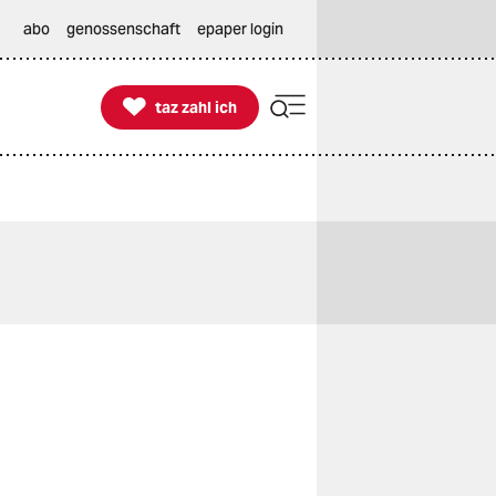
abo
genossenschaft
epaper login

taz zahl ich
taz zahl ich