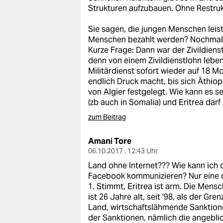
Strukturen aufzubauen. Ohne Restru
Sie sagen, die jungen Menschen leist
Menschen bezahlt werden? Nochmal, 
Kurze Frage: Dann war der Zivildien
denn von einem Zivildienstlohn lebe
Militärdienst sofort wieder auf 18 
endlich Druck macht, bis sich Äthio
von Algier festgelegt. Wie kann es s
(zb auch in Somalia) und Eritrea darf
zum Beitrag
Amani Tore
06.10.2017 , 12:43 Uhr
Land ohne Internet??? Wie kann ich d
Facebook kommunizieren? Nur eine de
1. Stimmt, Eritrea ist arm. Die Mensc
ist 26 Jahre alt, seit '98, als der Gr
Land, wirtschaftslähmende Sanktion
der Sanktionen, nämlich die angebli