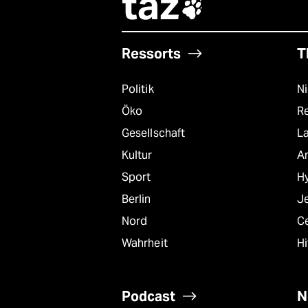
taz

Ressorts
T
Politik
N
Öko
R
Gesellschaft
L
Kultur
A
Sport
Hy
Berlin
J
Nord
C
Wahrheit
Hi
Podcast
N