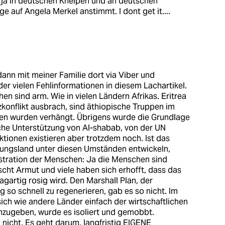
 ja in deutschen Kneipen und an deutschen
auf Angela Merkel anstimmt. I dont get it....
ann mit meiner Familie dort via Viber und
r vielen Fehlinformationen in diesem Lachartikel.
hen sind arm. Wie in vielen Ländern Afrikas. Eritrea
enzkonflikt ausbrach, sind äthiopische Truppen im
en wurden verhängt. Übrigens wurde die Grundlage
che Unterstützung von Al-shabab, von der UN
tionen existieren aber trotzdem noch. Ist das
klungsland unter diesen Umständen entwickeln,
rustration der Menschen: Ja die Menschen sind
rrscht Armut und viele haben sich erhofft, dass das
gartig rosig wird. Den Marshall Plan, der
g so schnell zu regenerieren, gab es so nicht. Im
 sich wie andere Länder einfach der wirtschaftlichen
zugeben, wurde es isoliert und gemobbt.
a nicht. Es geht darum, langfristig EIGENE