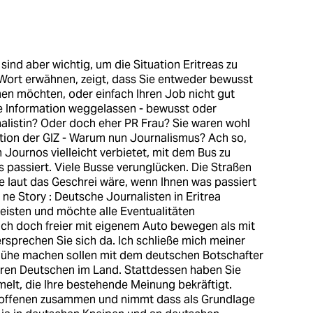
 sind aber wichtig, um die Situation Eritreas zu
 Wort erwähnen, zeigt, dass Sie entweder bewusst
men möchten, oder einfach Ihren Job nicht gut
ge Information weggelassen - bewusst oder
nalistin? Oder doch eher PR Frau? Sie waren wohl
ion der GIZ - Warum nun Journalismus? Ach so,
ournos vielleicht verbietet, mit dem Bus zu
 passiert. Viele Busse verunglücken. Die Straßen
wie laut das Geschrei wäre, wenn Ihnen was passiert
e Story : Deutsche Journalisten in Eritrea
 leisten und möchte alle Eventualitäten
ch doch freier mit eigenem Auto bewegen als mit
rsprechen Sie sich da. Ich schließe mich meiner
 Mühe machen sollen mit dem deutschen Botschafter
eren Deutschen im Land. Stattdessen haben Sie
elt, die Ihre bestehende Meinung bekräftigt.
soffenen zusammen und nimmt dass als Grundlage