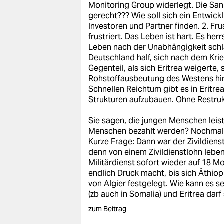
Monitoring Group widerlegt. Die Sank
gerecht??? Wie soll sich ein Entwic
Investoren und Partner finden. 2. F
frustriert. Das Leben ist hart. Es he
Leben nach der Unabhängigkeit schla
Deutschland half, sich nach dem Krie
Gegenteil, als sich Eritrea weigerte,
Rohstoffausbeutung des Westens hin
Schnellen Reichtum gibt es in Eritre
Strukturen aufzubauen. Ohne Restru
Sie sagen, die jungen Menschen leist
Menschen bezahlt werden? Nochmal, 
Kurze Frage: Dann war der Zivildien
denn von einem Zivildienstlohn lebe
Militärdienst sofort wieder auf 18 
endlich Druck macht, bis sich Äthio
von Algier festgelegt. Wie kann es s
(zb auch in Somalia) und Eritrea darf
zum Beitrag