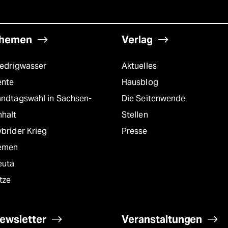
hemen
Verlag
iedrigwasser
Aktuelles
ente
Hausblog
andtagswahl in Sachsen-
Die Seitenwende
nhalt
Stellen
brider Krieg
Presse
emen
euta
tze
ewsletter
Veranstaltungen