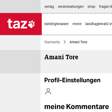
hautnavigation anspringen
hauptinhalt anspringen
footer anspringen
verlag
veranstaltungen
shop
fragen &
niedrigwasser
rente
landtagswahl i

taz zahl ich
taz zahl ich
Startseite
Amani Tore
themen
Amani Tore
politik
öko
gesellschaft
Profil-Einstellungen
kultur
sport
meine Kommentare