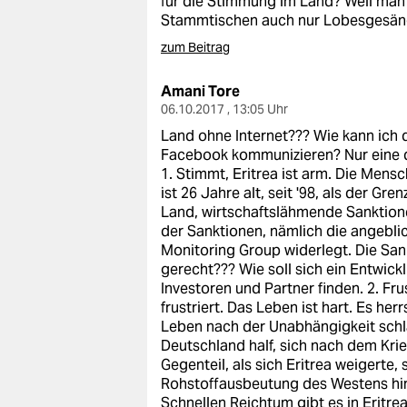
für die Stimmung im Land? Weil man
epaper login
Stammtischen auch nur Lobesgesänge 
zum Beitrag
Amani Tore
06.10.2017 , 13:05 Uhr
Land ohne Internet??? Wie kann ich d
Facebook kommunizieren? Nur eine de
1. Stimmt, Eritrea ist arm. Die Mensc
ist 26 Jahre alt, seit '98, als der Gr
Land, wirtschaftslähmende Sanktion
der Sanktionen, nämlich die angebli
Monitoring Group widerlegt. Die Sank
gerecht??? Wie soll sich ein Entwic
Investoren und Partner finden. 2. F
frustriert. Das Leben ist hart. Es he
Leben nach der Unabhängigkeit schla
Deutschland half, sich nach dem Krie
Gegenteil, als sich Eritrea weigerte,
Rohstoffausbeutung des Westens hin
Schnellen Reichtum gibt es in Eritre