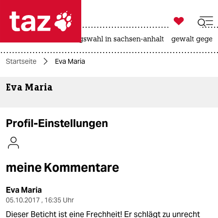

taz zahl ich
hitze
surfen
landtagswahl in sachsen-anhalt
gewalt gegen

taz zahl ich
Startseite
Eva Maria
taz zahl ich
Eva Maria
themen
politik
Profil-Einstellungen
öko
gesellschaft
meine Kommentare
kultur
Eva Maria
sport
05.10.2017 , 16:35 Uhr
Dieser Beticht ist eine Frechheit! Er schlägt zu unrecht