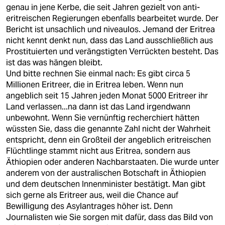
berlin
genau in jene Kerbe, die seit Jahren gezielt von anti-
eritreischen Regierungen ebenfalls bearbeitet wurde. Der
nord
Bericht ist unsachlich und niveaulos. Jemand der Eritrea
nicht kennt denkt nun, dass das Land ausschließlich aus
wahrheit
Prostituierten und verängstigten Verrückten besteht. Das
ist das was hängen bleibt.
verlag
Und bitte rechnen Sie einmal nach: Es gibt circa 5
Millionen Eritreer, die in Eritrea leben. Wenn nun
verlag
angeblich seit 15 Jahren jeden Monat 5000 Eritreer ihr
Land verlassen...na dann ist das Land irgendwann
veranstaltungen
unbewohnt. Wenn Sie vernünftig recherchiert hätten
shop
wüssten Sie, dass die genannte Zahl nicht der Wahrheit
entspricht, denn ein Großteil der angeblich eritreischen
fragen & hilfe
Flüchtlinge stammt nicht aus Eritrea, sondern aus
Äthiopien oder anderen Nachbarstaaten. Die wurde unter
unterstützen
anderem von der australischen Botschaft in Äthiopien
und dem deutschen Innenminister bestätigt. Man gibt
abo
sich gerne als Eritreer aus, weil die Chance auf
Bewilligung des Asylantrages höher ist. Denn
genossenschaft
Journalisten wie Sie sorgen mit dafür, dass das Bild von