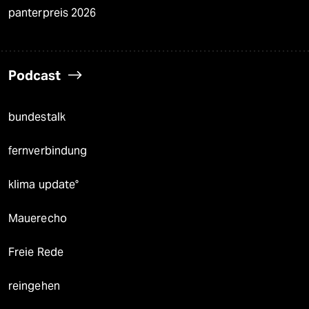
panterpreis 2026
Podcast
bundestalk
fernverbindung
klima update°
Mauerecho
Freie Rede
reingehen