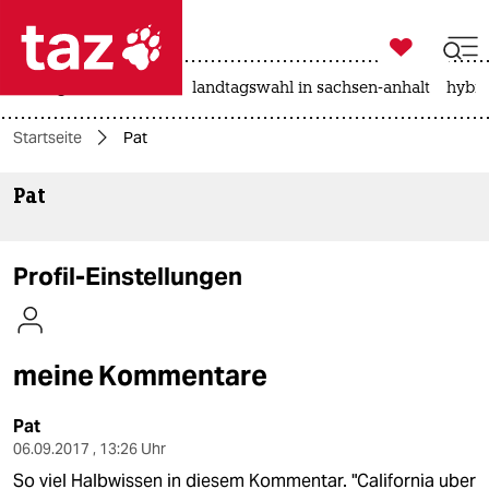

taz zahl ich
niedrigwasser
rente
landtagswahl in sachsen-anhalt
hybri

taz zahl ich
Startseite
Pat
taz zahl ich
Pat
themen
politik
Profil-Einstellungen
öko
gesellschaft
meine Kommentare
kultur
Pat
sport
06.09.2017 , 13:26 Uhr
So viel Halbwissen in diesem Kommentar. "California uber