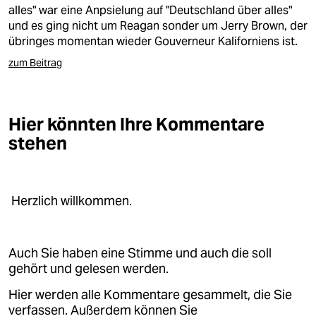
berlin
alles" war eine Anpsielung auf "Deutschland über alles"
und es ging nicht um Reagan sonder um Jerry Brown, der
nord
übringes momentan wieder Gouverneur Kaliforniens ist.
wahrheit
zum Beitrag
verlag
Hier könnten Ihre Kommentare
verlag
stehen
veranstaltungen
shop
Herzlich willkommen.
fragen & hilfe
unterstützen
Auch Sie haben eine Stimme und auch die soll
abo
gehört und gelesen werden.
genossenschaft
Hier werden alle Kommentare gesammelt, die Sie
verfassen. Außerdem können Sie