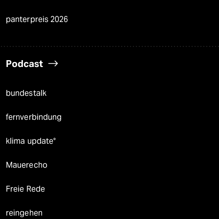
panterpreis 2026
Podcast
bundestalk
fernverbindung
klima update°
Mauerecho
Freie Rede
reingehen