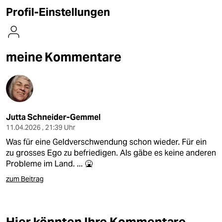
berlin
Profil-Einstellungen
nord
wahrheit
meine Kommentare
verlag
verlag
veranstaltungen
Jutta Schneider-Gemmel
shop
11.04.2026 , 21:39 Uhr
Was für eine Geldverschwendung schon wieder. Für ein
fragen & hilfe
zu grosses Ego zu befriedigen. Als gäbe es keine anderen
Probleme im Land. ... 🤮
unterstützen
zum Beitrag
abo
genossenschaft