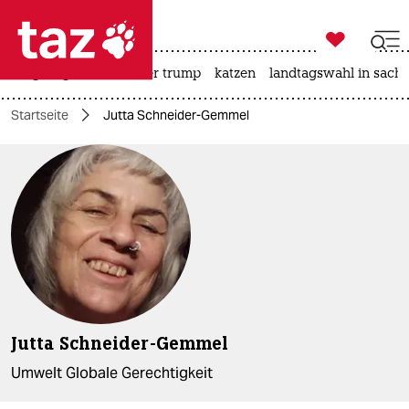

taz zahl ich
bergsteigen
usa unter trump
katzen
landtagswahl in sachs

taz zahl ich
Startseite
Jutta Schneider-Gemmel
taz zahl ich
themen
politik
öko
gesellschaft
kultur
Jutta Schneider-Gemmel
sport
Umwelt Globale Gerechtigkeit