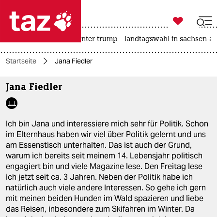

taz zahl ich
nahost-konflikt
usa unter trump
landtagswahl in sachsen-an

taz zahl ich
Startseite
Jana Fiedler
taz zahl ich
Jana Fiedler
themen
politik
Ich bin Jana und interessiere mich sehr für Politik. Schon
öko
im Elternhaus haben wir viel über Politik gelernt und uns
am Essenstisch unterhalten. Das ist auch der Grund,
gesellschaft
warum ich bereits seit meinem 14. Lebensjahr politisch
engagiert bin und viele Magazine lese. Den Freitag lese
kultur
ich jetzt seit ca. 3 Jahren. Neben der Politik habe ich
natürlich auch viele andere Interessen. So gehe ich gern
sport
mit meinen beiden Hunden im Wald spazieren und liebe
das Reisen, inbesondere zum Skifahren im Winter. Da