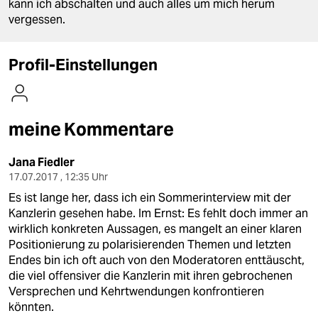
berlin
kann ich abschalten und auch alles um mich herum
vergessen.
nord
Profil-Einstellungen
wahrheit
verlag
verlag
meine Kommentare
veranstaltungen
Jana Fiedler
17.07.2017 , 12:35 Uhr
shop
Es ist lange her, dass ich ein Sommerinterview mit der
fragen & hilfe
Kanzlerin gesehen habe. Im Ernst: Es fehlt doch immer an
wirklich konkreten Aussagen, es mangelt an einer klaren
unterstützen
Positionierung zu polarisierenden Themen und letzten
Endes bin ich oft auch von den Moderatoren enttäuscht,
abo
die viel offensiver die Kanzlerin mit ihren gebrochenen
Versprechen und Kehrtwendungen konfrontieren
genossenschaft
könnten.