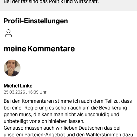
berlin
Bei der taz sind das Politik und Wirtschaft.
nord
Profil-Einstellungen
wahrheit
verlag
meine Kommentare
verlag
veranstaltungen
shop
Michel Linke
fragen & hilfe
25.03.2026 , 16:09 Uhr
Bei den Kommentaren stimme ich auch dem Teil zu, dass
unterstützen
bei einer Regierung es schon auch um die Bevölkerung
abo
gehen muss, die kann man nicht als unschuldig und
unbeteiligt vor sich hinleben lassen.
genossenschaft
Genauso müssen auch wir lieben Deutschen das bei
unserem Parteien-Angebot und den Wählerstimmen dazu