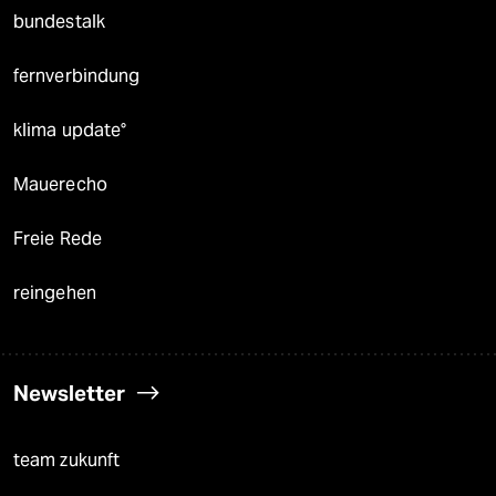
bundestalk
fernverbindung
klima update°
Mauerecho
Freie Rede
reingehen
Newsletter
team zukunft