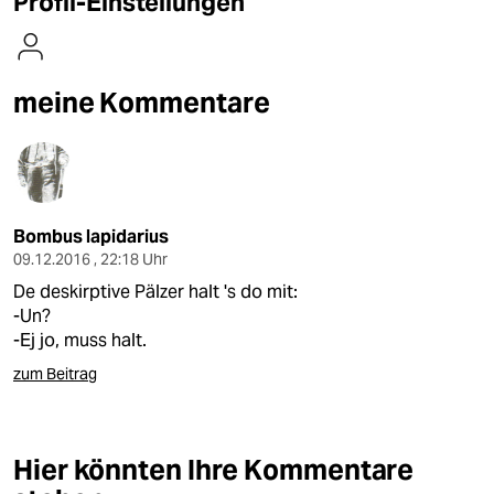
Profil-Einstellungen
berlin
nord
meine Kommentare
wahrheit
verlag
verlag
Bombus lapidarius
veranstaltungen
09.12.2016 , 22:18 Uhr
shop
De deskirptive Pälzer halt 's do mit:
-Un?
fragen & hilfe
-Ej jo, muss halt.
unterstützen
zum Beitrag
abo
genossenschaft
Hier könnten Ihre Kommentare