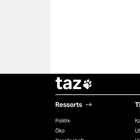
taz

Ressorts
T
Politik
K
Öko
U