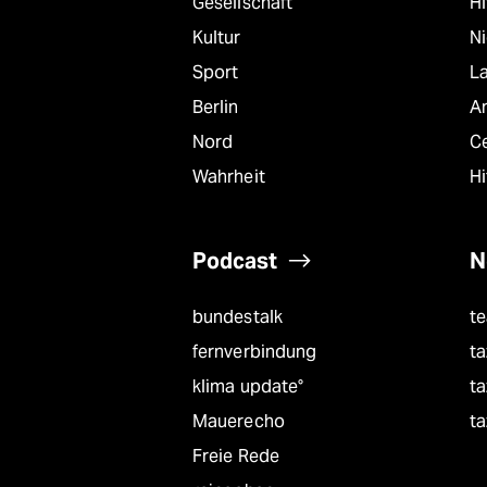
Gesellschaft
Hi
Kultur
N
Sport
L
Berlin
A
Nord
C
Wahrheit
Hi
Podcast
N
bundestalk
t
fernverbindung
ta
klima update°
ta
Mauerecho
ta
Freie Rede