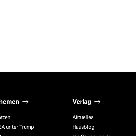
hemen
Verlag
atzen
Aktuelles
SA unter Trump
Hausblog