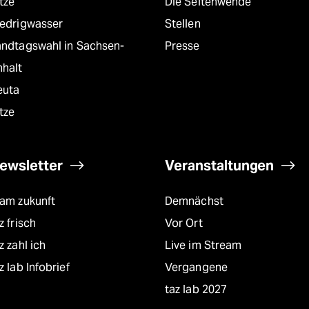
tze
Die Seitenwende
iedrigwasser
Stellen
andtagswahl in Sachsen-
Presse
nhalt
euta
tze
ewsletter
Veranstaltungen
eam zukunft
Demnächst
z frisch
Vor Ort
z zahl ich
Live im Stream
z lab Infobrief
Vergangene
taz lab 2027