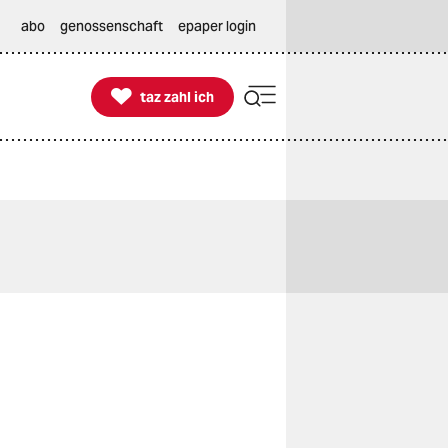
abo
genossenschaft
epaper login

taz zahl ich
taz zahl ich