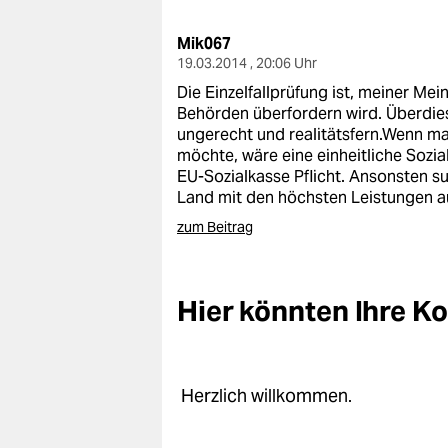
berlin
Mik067
nord
19.03.2014 , 20:06 Uhr
wahrheit
Die Einzelfallprüfung ist, meiner Mei
Behörden überfordern wird. Überdies
verlag
ungerecht und realitätsfern.Wenn man
möchte, wäre eine einheitliche Sozia
verlag
EU-Sozialkasse Pflicht. Ansonsten su
Land mit den höchsten Leistungen a
veranstaltungen
zum Beitrag
shop
fragen & hilfe
Hier könnten Ihre 
unterstützen
abo
Herzlich willkommen.
genossenschaft