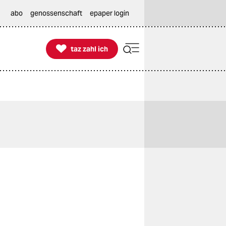
abo
genossenschaft
epaper login

taz zahl ich
taz zahl ich