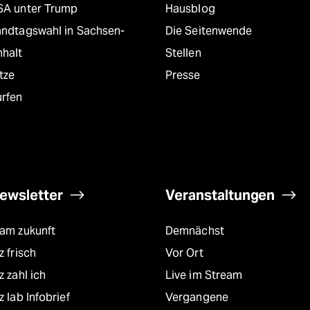
SA unter Trump
Hausblog
andtagswahl in Sachsen-
Die Seitenwende
nhalt
Stellen
tze
Presse
urfen
ewsletter
Veranstaltungen
eam zukunft
Demnächst
z frisch
Vor Ort
z zahl ich
Live im Stream
z lab Infobrief
Vergangene