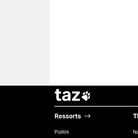
taz

Ressorts
T
Politik
Na