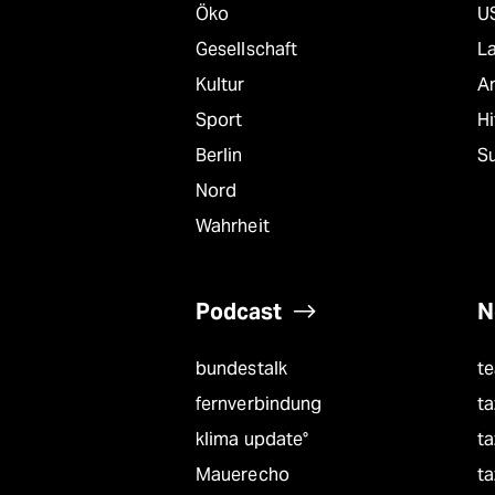
Öko
U
Gesellschaft
L
Kultur
A
Sport
Hi
Berlin
S
Nord
Wahrheit
Podcast
N
bundestalk
t
fernverbindung
ta
klima update°
ta
Mauerecho
ta