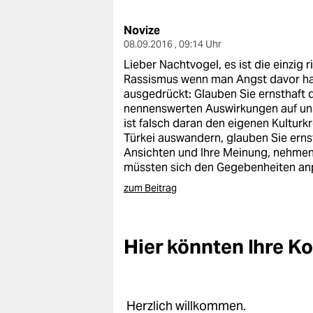
berlin
Novize
nord
08.09.2016 , 09:14 Uhr
wahrheit
Lieber Nachtvogel, es ist die einzig
Rassismus wenn man Angst davor hat,
verlag
ausgedrückt: Glauben Sie ernsthaft 
nennenswerten Auswirkungen auf un
verlag
ist falsch daran den eigenen Kulturk
Türkei auswandern, glauben Sie ernst
veranstaltungen
Ansichten und Ihre Meinung, nehmen?
müssten sich den Gegebenheiten anp
shop
zum Beitrag
fragen & hilfe
unterstützen
Hier könnten Ihre 
abo
genossenschaft
Herzlich willkommen.