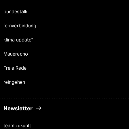
bundestalk
fernverbindung
klima update°
Mauerecho
Freie Rede
reingehen
Newsletter
team zukunft