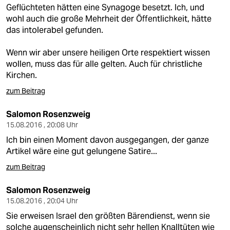
berlin
Geflüchteten hätten eine Synagoge besetzt. Ich, und
wohl auch die große Mehrheit der Öffentlichkeit, hätte
nord
das intolerabel gefunden.
wahrheit
Wenn wir aber unsere heiligen Orte respektiert wissen
wollen, muss das für alle gelten. Auch für christliche
verlag
Kirchen.
verlag
zum Beitrag
veranstaltungen
Salomon Rosenzweig
15.08.2016 , 20:08 Uhr
shop
Ich bin einen Moment davon ausgegangen, der ganze
fragen & hilfe
Artikel wäre eine gut gelungene Satire...
zum Beitrag
unterstützen
Salomon Rosenzweig
abo
15.08.2016 , 20:04 Uhr
genossenschaft
Sie erweisen Israel den größten Bärendienst, wenn sie
solche augenscheinlich nicht sehr hellen Knalltüten wie