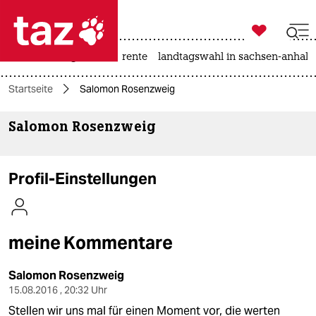

taz zahl ich
hitze
niedrigwasser
rente
landtagswahl in sachsen-anhalt

taz zahl ich
Startseite
Salomon Rosenzweig
taz zahl ich
Salomon Rosenzweig
themen
politik
Profil-Einstellungen
öko
gesellschaft
meine Kommentare
kultur
Salomon Rosenzweig
sport
15.08.2016 , 20:32 Uhr
Stellen wir uns mal für einen Moment vor, die werten