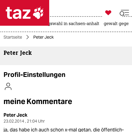

taz zahl ich
hitze
surfen
landtagswahl in sachsen-anhalt
gewalt gegen

taz zahl ich
Startseite
Peter Jeck
taz zahl ich
Peter Jeck
themen
politik
Profil-Einstellungen
öko
gesellschaft
meine Kommentare
kultur
Peter Jeck
sport
23.02.2014 , 21:04 Uhr
ja, das habe ich auch schon x-mal getan. die öffentlich-