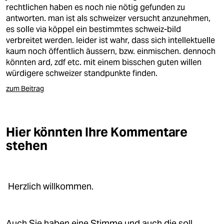
berlin
rechtlichen haben es noch nie nötig gefunden zu
antworten. man ist als schweizer versucht anzunehmen,
nord
es solle via köppel ein bestimmtes schweiz-bild
verbreitet werden. leider ist wahr, dass sich intellektuelle
wahrheit
kaum noch öffentlich äussern, bzw. einmischen. dennoch
könnten ard, zdf etc. mit einem bisschen guten willen
verlag
würdigere schweizer standpunkte finden.
verlag
zum Beitrag
veranstaltungen
shop
Hier könnten Ihre Kommentare
stehen
fragen & hilfe
unterstützen
Herzlich willkommen.
abo
genossenschaft
Auch Sie haben eine Stimme und auch die soll