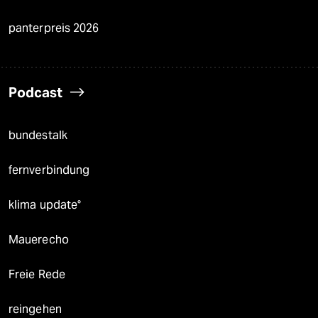
panterpreis 2026
Podcast
bundestalk
fernverbindung
klima update°
Mauerecho
Freie Rede
reingehen