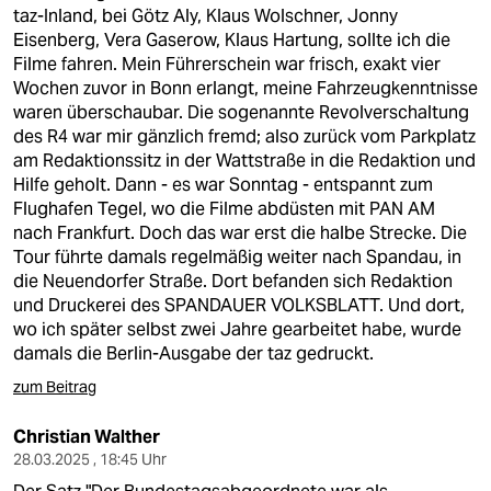
berlin
taz-Inland, bei Götz Aly, Klaus Wolschner, Jonny
Eisenberg, Vera Gaserow, Klaus Hartung, sollte ich die
nord
Filme fahren. Mein Führerschein war frisch, exakt vier
Wochen zuvor in Bonn erlangt, meine Fahrzeugkenntnisse
wahrheit
waren überschaubar. Die sogenannte Revolverschaltung
des R4 war mir gänzlich fremd; also zurück vom Parkplatz
verlag
am Redaktionssitz in der Wattstraße in die Redaktion und
Hilfe geholt. Dann - es war Sonntag - entspannt zum
verlag
Flughafen Tegel, wo die Filme abdüsten mit PAN AM
nach Frankfurt. Doch das war erst die halbe Strecke. Die
veranstaltungen
Tour führte damals regelmäßig weiter nach Spandau, in
shop
die Neuendorfer Straße. Dort befanden sich Redaktion
und Druckerei des SPANDAUER VOLKSBLATT. Und dort,
fragen & hilfe
wo ich später selbst zwei Jahre gearbeitet habe, wurde
damals die Berlin-Ausgabe der taz gedruckt.
unterstützen
zum Beitrag
abo
Christian Walther
genossenschaft
28.03.2025 , 18:45 Uhr