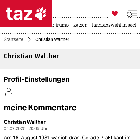

taz zahl ich
bergsteigen
usa unter trump
katzen
landtagswahl in sachs

taz zahl ich
Startseite
Christian Walther
taz zahl ich
Christian Walther
themen
politik
Profil-Einstellungen
öko
gesellschaft
meine Kommentare
kultur
Christian Walther
sport
05.07.2025 , 20:05 Uhr
Am 16. August 1981 war ich dran. Gerade Praktikant im