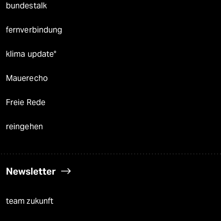
bundestalk
fernverbindung
klima update°
Mauerecho
Freie Rede
reingehen
Newsletter
team zukunft