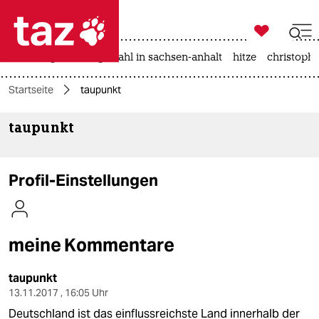

taz zahl ich
iran-krieg
landtagswahl in sachsen-anhalt
hitze
christophe

taz zahl ich
Startseite
taupunkt
taz zahl ich
taupunkt
themen
politik
Profil-Einstellungen
öko
gesellschaft
meine Kommentare
kultur
taupunkt
sport
13.11.2017 , 16:05 Uhr
Deutschland ist das einflussreichste Land innerhalb der