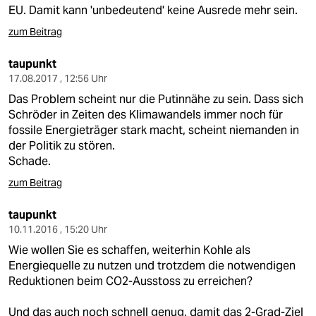
berlin
EU. Damit kann 'unbedeutend' keine Ausrede mehr sein.
nord
zum Beitrag
wahrheit
taupunkt
17.08.2017 , 12:56 Uhr
verlag
Das Problem scheint nur die Putinnähe zu sein. Dass sich
Schröder in Zeiten des Klimawandels immer noch für
verlag
fossile Energieträger stark macht, scheint niemanden in
der Politik zu stören.
veranstaltungen
Schade.
shop
zum Beitrag
fragen & hilfe
taupunkt
10.11.2016 , 15:20 Uhr
unterstützen
Wie wollen Sie es schaffen, weiterhin Kohle als
abo
Energiequelle zu nutzen und trotzdem die notwendigen
Reduktionen beim CO2-Ausstoss zu erreichen?
genossenschaft
Und das auch noch schnell genug, damit das 2-Grad-Ziel