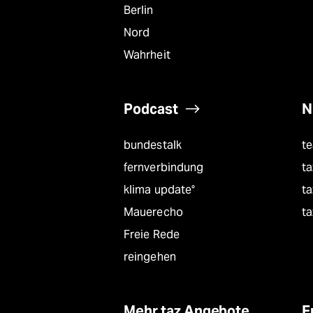
Berlin
Nord
Wahrheit
Podcast
N
bundestalk
t
fernverbindung
ta
klima update°
ta
Mauerecho
ta
Freie Rede
reingehen
Mehr taz Angebote
F