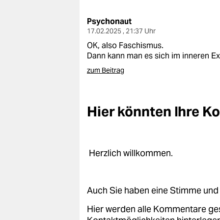
berlin
Psychonaut
nord
17.02.2025 , 21:37 Uhr
wahrheit
OK, also Faschismus.
Dann kann man es sich im inneren Exi
verlag
zum Beitrag
verlag
veranstaltungen
Hier könnten Ihre 
shop
fragen & hilfe
Herzlich willkommen.
unterstützen
abo
Auch Sie haben eine Stimme und 
genossenschaft
Hier werden alle Kommentare ge