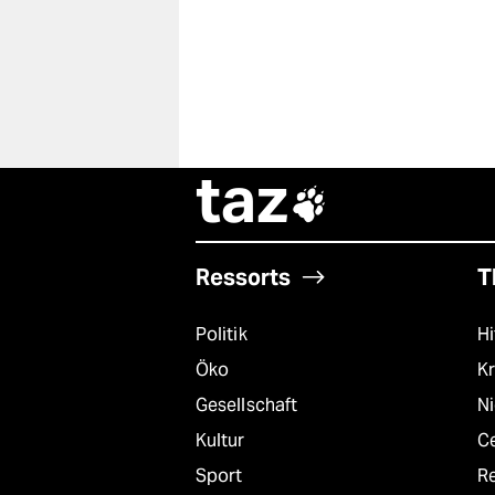
taz

Ressorts
T
Politik
Hi
Öko
Kr
Gesellschaft
N
Kultur
C
Sport
R