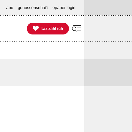
abo
genossenschaft
epaper login

taz zahl ich
taz zahl ich