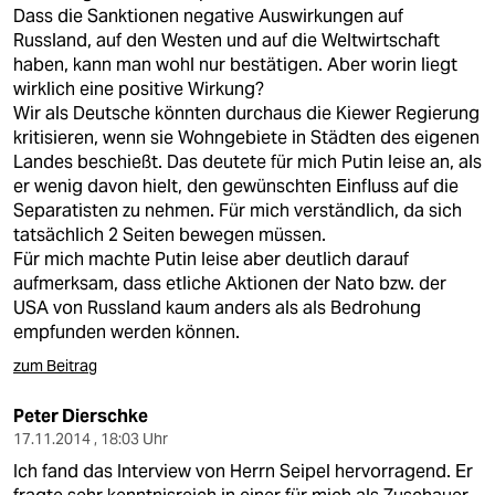
berlin
Dass die Sanktionen negative Auswirkungen auf
Russland, auf den Westen und auf die Weltwirtschaft
nord
haben, kann man wohl nur bestätigen. Aber worin liegt
wirklich eine positive Wirkung?
wahrheit
Wir als Deutsche könnten durchaus die Kiewer Regierung
kritisieren, wenn sie Wohngebiete in Städten des eigenen
verlag
Landes beschießt. Das deutete für mich Putin leise an, als
er wenig davon hielt, den gewünschten Einfluss auf die
verlag
Separatisten zu nehmen. Für mich verständlich, da sich
tatsächlich 2 Seiten bewegen müssen.
veranstaltungen
Für mich machte Putin leise aber deutlich darauf
shop
aufmerksam, dass etliche Aktionen der Nato bzw. der
USA von Russland kaum anders als als Bedrohung
fragen & hilfe
empfunden werden können.
unterstützen
zum Beitrag
abo
Peter Dierschke
17.11.2014 , 18:03 Uhr
genossenschaft
Ich fand das Interview von Herrn Seipel hervorragend. Er