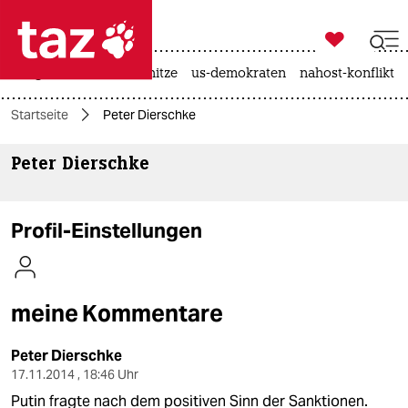

taz zahl ich
krieg in der ukraine
hitze
us-demokraten
nahost-konflikt

taz zahl ich
Startseite
Peter Dierschke
taz zahl ich
Peter Dierschke
themen
politik
Profil-Einstellungen
öko
gesellschaft
meine Kommentare
kultur
Peter Dierschke
sport
17.11.2014 , 18:46 Uhr
Putin fragte nach dem positiven Sinn der Sanktionen.