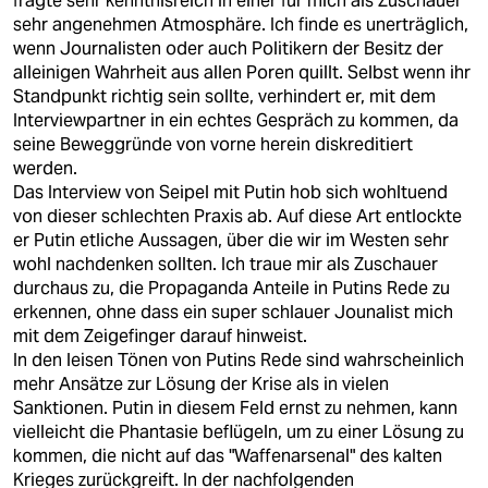
fragte sehr kenntnisreich in einer für mich als Zuschauer
epaper login
sehr angenehmen Atmosphäre. Ich finde es unerträglich,
wenn Journalisten oder auch Politikern der Besitz der
alleinigen Wahrheit aus allen Poren quillt. Selbst wenn ihr
Standpunkt richtig sein sollte, verhindert er, mit dem
Interviewpartner in ein echtes Gespräch zu kommen, da
seine Beweggründe von vorne herein diskreditiert
werden.
Das Interview von Seipel mit Putin hob sich wohltuend
von dieser schlechten Praxis ab. Auf diese Art entlockte
er Putin etliche Aussagen, über die wir im Westen sehr
wohl nachdenken sollten. Ich traue mir als Zuschauer
durchaus zu, die Propaganda Anteile in Putins Rede zu
erkennen, ohne dass ein super schlauer Jounalist mich
mit dem Zeigefinger darauf hinweist.
In den leisen Tönen von Putins Rede sind wahrscheinlich
mehr Ansätze zur Lösung der Krise als in vielen
Sanktionen. Putin in diesem Feld ernst zu nehmen, kann
vielleicht die Phantasie beflügeln, um zu einer Lösung zu
kommen, die nicht auf das "Waffenarsenal" des kalten
Krieges zurückgreift. In der nachfolgenden