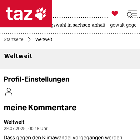

taz zahl ich
hitze
surfen
landtagswahl in sachsen-anhalt
gewalt gegen

taz zahl ich
Startseite
Weltweit
taz zahl ich
Weltweit
themen
politik
Profil-Einstellungen
öko
gesellschaft
meine Kommentare
kultur
Weltweit
sport
29.07.2025 , 00:18 Uhr
Dass gegen den Klimawandel vorgegangen werden