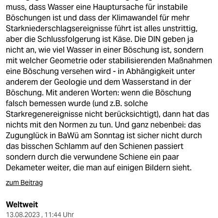
berlin
muss, dass Wasser eine Hauptursache für instabile
Böschungen ist und dass der Klimawandel für mehr
nord
Starkniederschlagsereignisse führt ist alles unstrittig,
aber die Schlussfolgerung ist Käse. Die DIN geben ja
wahrheit
nicht an, wie viel Wasser in einer Böschung ist, sondern
mit welcher Geometrie oder stabilisierenden Maßnahmen
verlag
eine Böschung versehen wird - in Abhängigkeit unter
anderem der Geologie und dem Wasserstand in der
verlag
Böschung. Mit anderen Worten: wenn die Böschung
falsch bemessen wurde (und z.B. solche
veranstaltungen
Starkregenereignisse nicht berücksichtigt), dann hat das
shop
nichts mit den Normen zu tun. Und ganz nebenbei: das
Zugunglück in BaWü am Sonntag ist sicher nicht durch
fragen & hilfe
das bisschen Schlamm auf den Schienen passiert
sondern durch die verwundene Schiene ein paar
unterstützen
Dekameter weiter, die man auf einigen Bildern sieht.
abo
zum Beitrag
genossenschaft
Weltweit
13.08.2023 , 11:44 Uhr