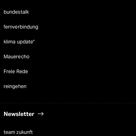
bundestalk
fernverbindung
klima update°
Mauerecho
Freie Rede
reingehen
Newsletter
team zukunft