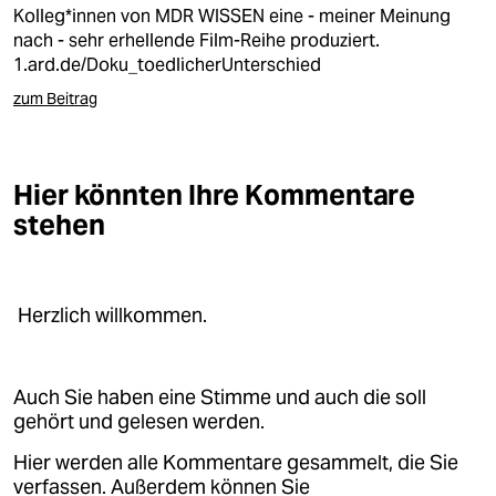
berlin
Kolleg*innen von MDR WISSEN eine - meiner Meinung
nach - sehr erhellende Film-Reihe produziert.
nord
1.ard.de/Doku_toedlicherUnterschied
wahrheit
zum Beitrag
verlag
Hier könnten Ihre Kommentare
verlag
stehen
veranstaltungen
shop
Herzlich willkommen.
fragen & hilfe
unterstützen
Auch Sie haben eine Stimme und auch die soll
abo
gehört und gelesen werden.
genossenschaft
Hier werden alle Kommentare gesammelt, die Sie
verfassen. Außerdem können Sie