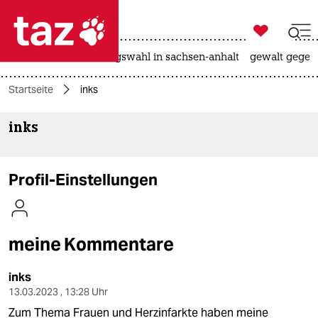

taz zahl ich
hitze
surfen
landtagswahl in sachsen-anhalt
gewalt gegen

taz zahl ich
Startseite
inks
taz zahl ich
inks
themen
politik
Profil-Einstellungen
öko
gesellschaft
meine Kommentare
kultur
inks
sport
13.03.2023 , 13:28 Uhr
Zum Thema Frauen und Herzinfarkte haben meine