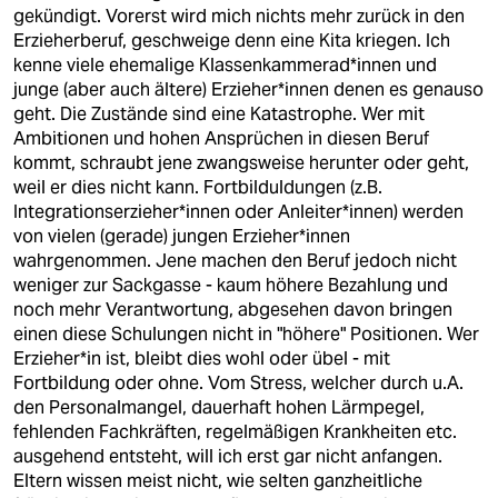
berlin
gekündigt. Vorerst wird mich nichts mehr zurück in den
Erzieherberuf, geschweige denn eine Kita kriegen. Ich
nord
kenne viele ehemalige Klassenkammerad*innen und
junge (aber auch ältere) Erzieher*innen denen es genauso
wahrheit
geht. Die Zustände sind eine Katastrophe. Wer mit
Ambitionen und hohen Ansprüchen in diesen Beruf
verlag
kommt, schraubt jene zwangsweise herunter oder geht,
weil er dies nicht kann. Fortbilduldungen (z.B.
verlag
Integrationserzieher*innen oder Anleiter*innen) werden
von vielen (gerade) jungen Erzieher*innen
veranstaltungen
wahrgenommen. Jene machen den Beruf jedoch nicht
shop
weniger zur Sackgasse - kaum höhere Bezahlung und
noch mehr Verantwortung, abgesehen davon bringen
fragen & hilfe
einen diese Schulungen nicht in "höhere" Positionen. Wer
Erzieher*in ist, bleibt dies wohl oder übel - mit
unterstützen
Fortbildung oder ohne. Vom Stress, welcher durch u.A.
den Personalmangel, dauerhaft hohen Lärmpegel,
abo
fehlenden Fachkräften, regelmäßigen Krankheiten etc.
ausgehend entsteht, will ich erst gar nicht anfangen.
genossenschaft
Eltern wissen meist nicht, wie selten ganzheitliche