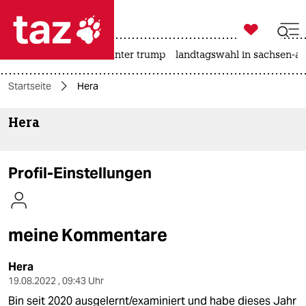

taz zahl ich
nahost-konflikt
usa unter trump
landtagswahl in sachsen-an

taz zahl ich
Startseite
Hera
taz zahl ich
Hera
themen
politik
Profil-Einstellungen
öko
gesellschaft
meine Kommentare
kultur
Hera
sport
19.08.2022 , 09:43 Uhr
Bin seit 2020 ausgelernt/examiniert und habe dieses Jahr