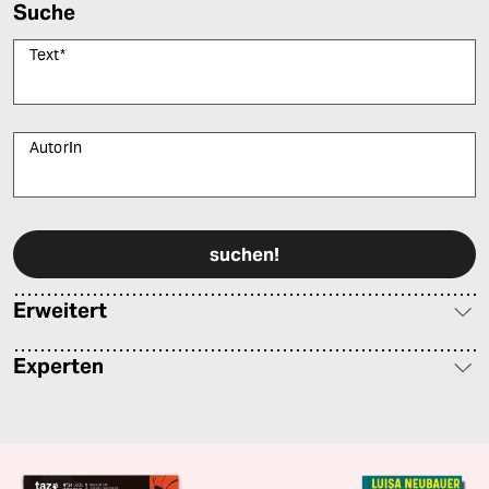
Suche
Text
*
AutorIn
Bitte füllen Sie alle Pflichtfelder (*) aus, um fortfahren zu können.
Erweitert
Experten