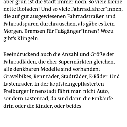
berlin
aber grün ist die Stadt immer noch. So viele kleine
nette Bioläden! Und so viele Fahr­rad­fah­re­r*in­nen,
nord
die auf gut ausgewiesenen Fahrradstraßen und
Fahrradspuren durchrauschen, als gäbe es kein
wahrheit
Morgen. Bremsen für Fußgänger*innen? Wozu
verlag
gibt’s Klingeln.
verlag
Beeindruckend auch die Anzahl und Größe der
veranstaltungen
Fahrradläden, die eher Supermärkten gleichen,
alle denkbaren Modelle sind vorhanden:
shop
Gravelbikes, Rennräder, Stadträder, E-Räder. Und
fragen & hilfe
Lastenräder. In der kopfsteingepflasterten
Freiburger Innenstadt fährt man nicht Auto,
unterstützen
sondern Lastenrad, da sind dann die Einkäufe
drin oder die Kinder, oder beides.
abo
genossenschaft