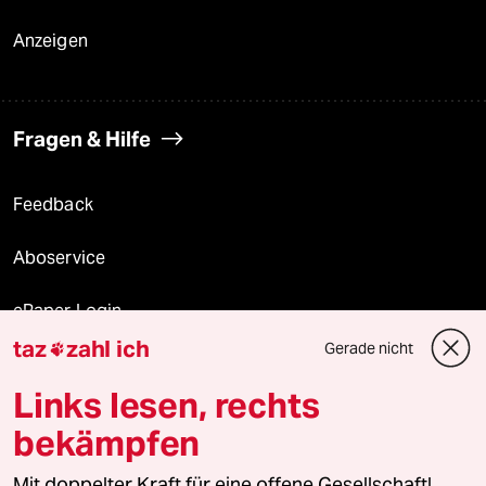
Anzeigen
Fragen & Hilfe
Feedback
Aboservice
ePaper Login
taz
zahl ich
Gerade nicht

Downloads für Abonnierende
Links lesen, rechts
bekämpfen
© 2026 taz Verlags und Vertriebs GmbH
Mit doppelter Kraft für eine offene Gesellschaft!
Alle Rechte vorbehalten. Bei rechtlichen Fragen oder für Genehmigungen