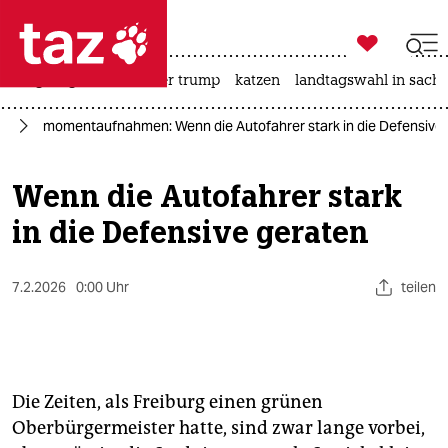

taz zahl ich
bergsteigen
usa unter trump
katzen
landtagswahl in sachs

taz zahl ich
el
momentaufnahmen: Wenn die Autofahrer stark in die Defensive
taz zahl ich
themen
Wenn die Autofahrer stark
in die Defensive geraten
politik
öko
7.2.2026
0:00 Uhr
teilen
gesellschaft
kultur
Die Zeiten, als Freiburg einen grünen
sport
Oberbürgermeister hatte, sind zwar lange vorbei,