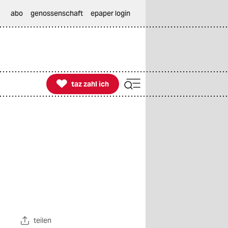
abo
genossenschaft
epaper login

taz zahl ich
taz zahl ich
teilen