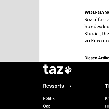
berlin
nord
WOLFGAN
Sozialfors
wahrheit
bundesdeu
verlag
Studie „Di
20 Euro un
verlag
veranstaltungen
Diesen Artikel
shop
taz

fragen & hilfe
unterstützen
Ressorts
T
abo
Politik
Kr
genossenschaft
Öko
Hi