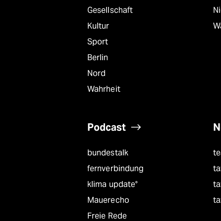
epaper login
Gesellschaft
N
Kultur
W
Sport
Berlin
Nord
Wahrheit
Podcast
N
bundestalk
t
fernverbindung
ta
klima update°
ta
Mauerecho
ta
Freie Rede