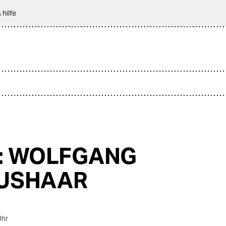
 hilfe
.: WOLFGANG
USHAAR
Uhr