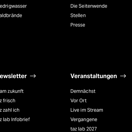
iedrigwasser
Die Seitenwende
aldbrände
Stellen
Presse
ewsletter
Veranstaltungen
eam zukunft
Demnächst
z frisch
Vor Ort
z zahl ich
Live im Stream
z lab Infobrief
Vergangene
taz lab 2027