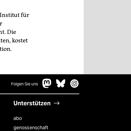
nstitut für
r
t. Die
en, kostet
tion.
Folgen Sie uns
Unterstützen
abo
genossenschaft