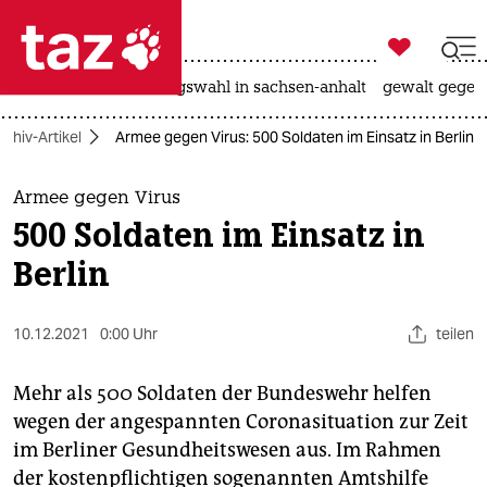

taz zahl ich
hitze
surfen
landtagswahl in sachsen-anhalt
gewalt gegen

taz zahl ich
rchiv-Artikel
Armee gegen Virus: 500 Soldaten im Einsatz in Berlin
taz zahl ich
themen
Armee gegen Virus
500 Soldaten im Einsatz in
politik
Berlin
öko
10.12.2021
0:00 Uhr
teilen
gesellschaft
kultur
Mehr als 500 Soldaten der Bundeswehr helfen
wegen der angespannten Corona­situation zur Zeit
sport
im Berliner Gesundheitswesen aus. Im Rahmen
der kostenpflichtigen sogenannten Amtshilfe