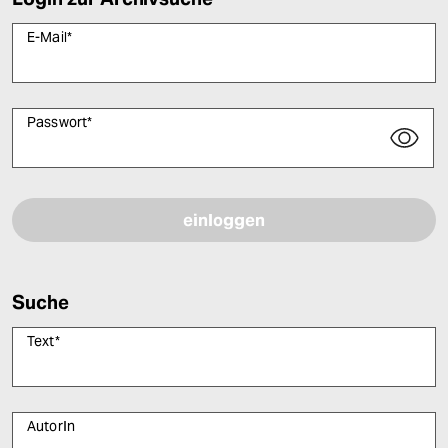
E-Mail
*
Passwort
*
Bitte füllen Sie alle Pflichtfelder (*) aus, um fortfahren zu können.
Suche
Text
*
AutorIn