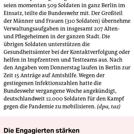
berlin
seien momentan 509 Soldaten in ganz Berlin im
Einsatz, teilte die Bundeswehr mit. Der Großteil
nord
der Männer und Frauen (310 Soldaten) übernehme
wahrheit
Verwaltungsaufgaben in insgesamt 207 Alten-
und Pflegeheimen in der ganzen Stadt. Die
verlag
übrigen Soldaten unterstützen die
Gesundheitsämter bei der Kontaktverfolgung oder
verlag
helfen in Impfzentren und Testteams aus. Nach
veranstaltungen
den Angaben vom Donnerstag laufen in Berlin zur
Zeit 15 Anträge auf Amtshilfe. Wegen der
shop
gestiegenen Infektionszahlen hatte die
fragen & hilfe
Bundeswehr vergangene Woche angekündigt,
deutschlandweit 12.000 Soldaten für den Kampf
unterstützen
gegen die Pandemie zu mobilisieren.
(dpa, taz)
abo
genossenschaft
Die Engagierten stärken