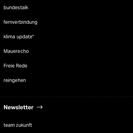
bundestalk
fernverbindung
klima update°
Mauerecho
Freie Rede
reingehen
Newsletter
team zukunft