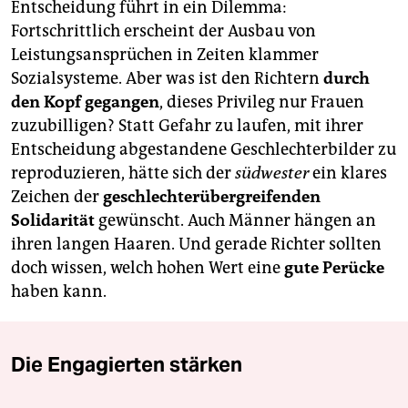
berlin
Entscheidung führt in ein Dilemma:
Fortschrittlich erscheint der Ausbau von
nord
Leistungsansprüchen in Zeiten klammer
Sozialsysteme. Aber was ist den Richtern
durch
wahrheit
den Kopf gegangen
, dieses Privileg nur Frauen
verlag
zuzubilligen? Statt Gefahr zu laufen, mit ihrer
Entscheidung abgestandene Geschlechterbilder zu
verlag
reproduzieren, hätte sich der
südwester
ein klares
veranstaltungen
Zeichen der
geschlechter­übergreifenden
Solidarität
gewünscht. Auch Männer hängen an
shop
ihren langen Haaren. Und gerade Richter sollten
fragen & hilfe
doch wissen, welch hohen Wert eine
gute Perücke
haben kann.
unterstützen
abo
Die Engagierten stärken
genossenschaft