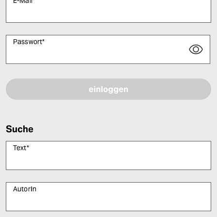
E-Mail
*
Passwort
*
Bitte füllen Sie alle Pflichtfelder (*) aus, um fortfahren zu können.
Suche
Text
*
AutorIn
Bitte füllen Sie alle Pflichtfelder (*) aus, um fortfahren zu können.