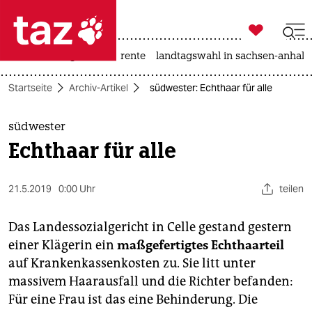

taz zahl ich
hitze
niedrigwasser
rente
landtagswahl in sachsen-anhalt

taz zahl ich
Startseite
Archiv-Artikel
südwester: Echthaar für alle
taz zahl ich
themen
südwester
Echthaar für alle
politik
öko
21.5.2019
0:00 Uhr
teilen
gesellschaft
Das Landessozialgericht in Celle gestand gestern
einer Klägerin ein
maßgefertigtes Echthaarteil
kultur
auf Krankenkassenkosten zu. Sie litt unter
massivem Haarausfall und die Richter befanden:
sport
Für eine Frau ist das eine Behinderung. Die