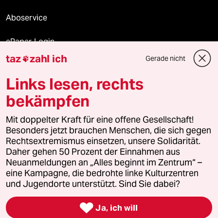
Aboservice
ePaper Login
taz
zahl ich
Gerade nicht

Downloads für Abonnierende
Links lesen, rechts
bekämpfen
© 2026 taz Verlags und Vertriebs GmbH
Mit doppelter Kraft für eine offene Gesellschaft!
Alle Rechte vorbehalten. Bei rechtlichen Fragen oder für Genehmigungen
wenden Sie sich bitte an
lizenzen@taz.de
Besonders jetzt brauchen Menschen, die sich gegen
Rechtsextremismus einsetzen, unsere Solidarität.
Daher gehen 50 Prozent der Einnahmen aus
Feedback
Redaktionsstatut
Kommune-Richtlinien
KI-
Neuanmeldungen an „Alles beginnt im Zentrum“ –
eine Kampagne, die bedrohte linke Kulturzentren
Leitlinie
Informant
Datenschutz
Impressum
AGB
und Jugendorte unterstützt. Sind Sie dabei?
Seitenwende
Einwilligungen widerrufen (Ads)

Ja, ich will