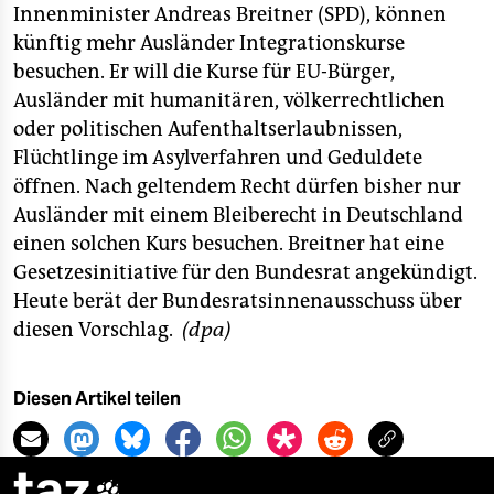
berlin
Innenminister Andreas Breitner (SPD), können
künftig mehr Ausländer Integrationskurse
nord
besuchen. Er will die Kurse für EU-Bürger,
wahrheit
Ausländer mit humanitären, völkerrechtlichen
oder politischen Aufenthaltserlaubnissen,
verlag
Flüchtlinge im Asylverfahren und Geduldete
öffnen. Nach geltendem Recht dürfen bisher nur
verlag
Ausländer mit einem Bleiberecht in Deutschland
veranstaltungen
einen solchen Kurs besuchen. Breitner hat eine
Gesetzesinitiative für den Bundesrat angekündigt.
shop
Heute berät der Bundesratsinnenausschuss über
fragen & hilfe
diesen Vorschlag.
(dpa)
unterstützen
Diesen Artikel teilen
abo
genossenschaft
taz