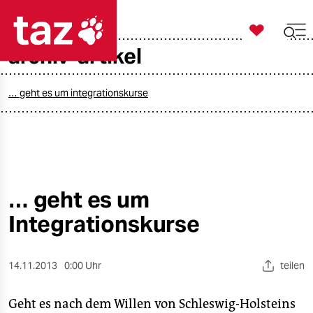

taz zahl ich
archiv-artikel

taz zahl ich
taz zahl ich
… geht es um integrationskurse
themen
politik
öko
… geht es um
Integrationskurse
gesellschaft
kultur
14.11.2013
0:00 Uhr
teilen
sport
Geht es nach dem Willen von Schleswig-Holsteins