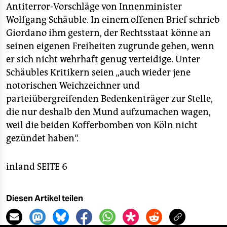
berlin
Antiterror-Vorschläge von Innenminister
Wolfgang Schäuble. In einem offenen Brief schrieb
nord
Giordano ihm gestern, der Rechtsstaat könne an
wahrheit
seinen eigenen Freiheiten zugrunde gehen, wenn
er sich nicht wehrhaft genug verteidige. Unter
verlag
Schäubles Kritikern seien „auch wieder jene
notorischen Weichzeichner und
verlag
parteiübergreifenden Bedenkenträger zur Stelle,
veranstaltungen
die nur deshalb den Mund aufzumachen wagen,
weil die beiden Kofferbomben von Köln nicht
shop
gezündet haben“.
fragen & hilfe
inland SEITE 6
unterstützen
abo
Diesen Artikel teilen
genossenschaft