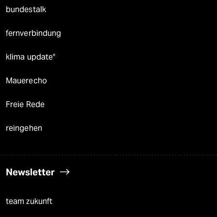
bundestalk
fernverbindung
klima update°
Mauerecho
Freie Rede
reingehen
Newsletter
team zukunft