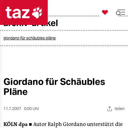

taz zahl ich
archiv-artikel

taz zahl ich
taz zahl ich
giordano für schäubles pläne
themen
politik
öko
Giordano für Schäubles
Pläne
gesellschaft
kultur
11.7.2007
0:00 Uhr
teilen
sport
KÖLN
dpa ■
Autor Ralph Giordano unterstützt die