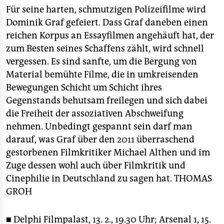
berlin
Für seine harten, schmutzigen Polizeifilme wird
nord
Dominik Graf gefeiert. Dass Graf daneben einen
reichen Korpus an Essayfilmen angehäuft hat, der
wahrheit
zum Besten seines Schaffens zählt, wird schnell
vergessen. Es sind sanfte, um die Bergung von
verlag
Material bemühte Filme, die in umkreisenden
Bewegungen Schicht um Schicht ihres
verlag
Gegenstands behutsam freilegen und sich dabei
veranstaltungen
die Freiheit der assoziativen Abschweifung
nehmen. Unbedingt gespannt sein darf man
shop
darauf, was Graf über den 2011 überraschend
fragen & hilfe
gestorbenen Filmkritiker Michael Althen und im
Zuge dessen wohl auch über Filmkritik und
unterstützen
Cinephilie in Deutschland zu sagen hat.
THOMAS
abo
GROH
genossenschaft
■ Delphi Filmpalast, 13. 2., 19.30 Uhr; Arsenal 1, 15.