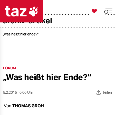

taz zahl ich
archiv-artikel

taz zahl ich
taz zahl ich
„was heißt hier ende?“
themen
politik
FORUM
öko
„Was heißt hier Ende?“
gesellschaft
kultur
5.2.2015
0:00 Uhr
teilen
sport
Von
THOMAS GROH