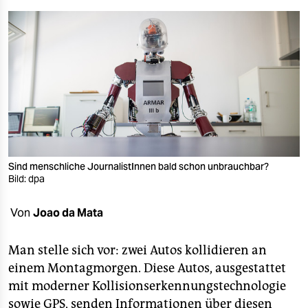
berlin
nord
wahrheit
verlag
verlag
veranstaltungen
Sind menschliche JournalistInnen bald schon unbrauchbar?
shop
Bild: dpa
fragen & hilfe
Von
Joao da Mata
unterstützen
Man stelle sich vor: zwei Autos kollidieren an
abo
einem Montagmorgen. Diese Autos, ausgestattet
genossenschaft
mit moderner Kollisionserkennungstechnologie
sowie GPS, senden Informationen über diesen