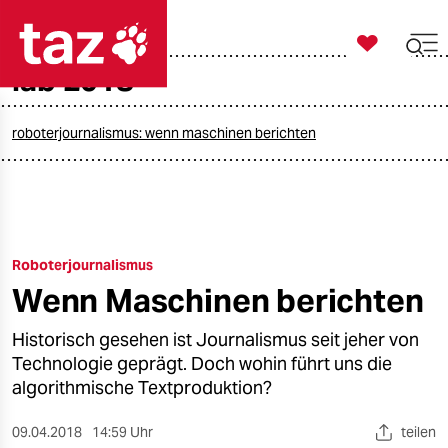

taz zahl ich
lab 2018

taz zahl ich
taz zahl ich
roboterjournalismus: wenn maschinen berichten
themen
politik
Roboterjournalismus
öko
Wenn Maschinen berichten
gesellschaft
Historisch gesehen ist Journalismus seit jeher von
kultur
Technologie geprägt. Doch wohin führt uns die
algorithmische Textproduktion?
sport
09.04.2018
14:59 Uhr
teilen