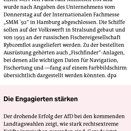
berlin
wurde nach Angaben des Unternehmens vom
nord
Donnerstag auf der Internationalen Fachmesse
„SMM '92“ in Hamburg abgeschlossen. Die Schiffe
wahrheit
sollen auf der Volkswerft in Stralsund gebaut und
von 1993 an der russischen Fischereigesellschaft
verlag
Rybcomflot ausgeliefert werden. Zu der bestellten
verlag
Ausrüstung gehörten auch „Fischfinder“-Anlagen,
bei denen alle wichtigen Daten für Navigation,
veranstaltungen
Fischortung und —fang auf einem Farbbildschirm
shop
übersichtlich dargestellt werden könnten.
dpa
fragen & hilfe
unterstützen
Die Engagierten stärken
abo
Der drohende Erfolg der AfD bei den kommenden
genossenschaft
Landtagswahlen zeigt, wie stark rechtsextreme