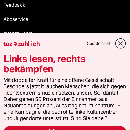
Feedback
Aboservice
ePaper Login
taz
zahl ich
Gerade nicht

Downloads für Abonnierende
Links lesen, rechts
bekämpfen
© 2026 taz Verlags und Vertriebs GmbH
Mit doppelter Kraft für eine offene Gesellschaft!
Alle Rechte vorbehalten. Bei rechtlichen Fragen oder für Genehmigungen
wenden Sie sich bitte an
lizenzen@taz.de
Besonders jetzt brauchen Menschen, die sich gegen
Rechtsextremismus einsetzen, unsere Solidarität.
Daher gehen 50 Prozent der Einnahmen aus
Feedback
Redaktionsstatut
Kommune-Richtlinien
KI-
Neuanmeldungen an „Alles beginnt im Zentrum“ –
eine Kampagne, die bedrohte linke Kulturzentren
Leitlinie
Informant
Datenschutz
Impressum
AGB
und Jugendorte unterstützt. Sind Sie dabei?