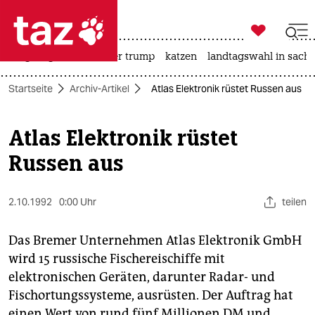

taz zahl ich
bergsteigen
usa unter trump
katzen
landtagswahl in sachs

taz zahl ich
Startseite
Archiv-Artikel
Atlas Elektronik rüstet Russen aus
taz zahl ich
themen
Atlas Elektronik rüstet
Russen aus
politik
öko
2.10.1992
0:00 Uhr
teilen
gesellschaft
Das Bremer Unternehmen Atlas Elektronik GmbH
kultur
wird 15 russische Fischereischiffe mit
elektronischen Geräten, darunter Radar- und
sport
Fischortungssysteme, ausrüsten. Der Auftrag hat
einen Wert von rund fünf Millionen DM und