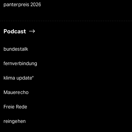
panterpreis 2026
Podcast
bundestalk
fernverbindung
klima update°
Mauerecho
Freie Rede
reingehen