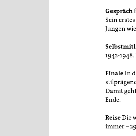
Gespräch
É
Sein erstes
Jungen wie 
Selbstmitl
1942-1948.
Finale
In d
stilprägen
Damit geht
Ende.
Reise
Die w
immer – 29