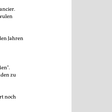
ancier.
hwulen
den Jahren
Men".
lden zu
rt noch