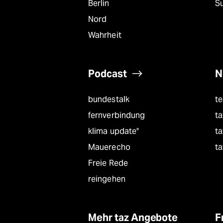
Berlin
S
Nord
Wahrheit
Podcast
N
bundestalk
t
fernverbindung
ta
klima update°
ta
Mauerecho
ta
Freie Rede
reingehen
Mehr taz Angebote
F