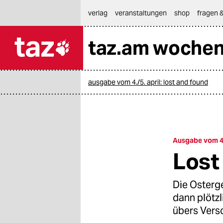
hautnavigation anspringen
hauptinhalt anspringen
footer anspringen
verlag
veranstaltungen
shop
fragen &
taz.am woche

taz zahl ich
taz zahl ich
ausgabe vom 4./5. april: lost and found
themen
politik
öko
Ausgabe vom 4.
Lost
gesellschaft
kultur
Die Osterge
dann plötz
sport
übers Vers