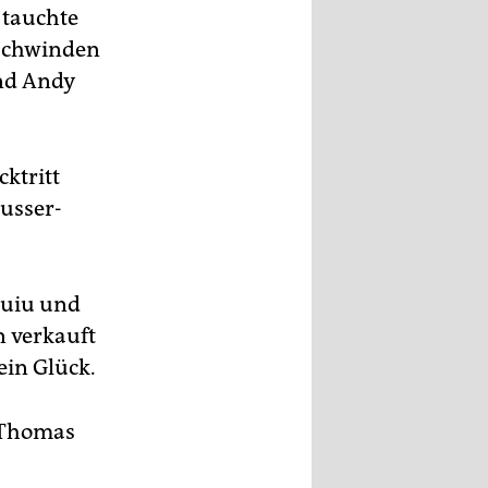
 tauchte
rschwinden
und Andy
cktritt
usser-
Puiu und
n verkauft
in Glück.
i Thomas