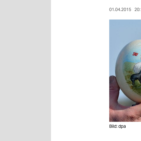
berlin
01.04.2015
20:
nord
wahrheit
verlag
verlag
veranstaltungen
shop
fragen & hilfe
unterstützen
abo
Bild: dpa
genossenschaft