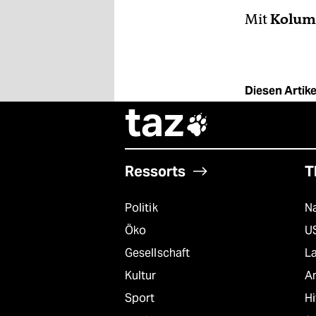
Mit
Kolum
Diesen Artikel
taz

Ressorts
T
Politik
Na
Öko
U
Gesellschaft
L
Kultur
A
Sport
Hi