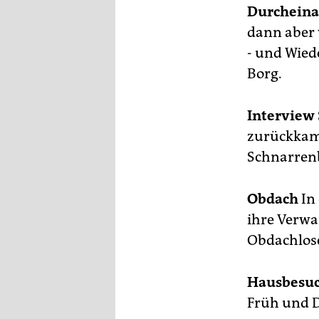
epaper login
Durchein
dann aber 
- und Wied
Borg.
Interview
zurückkam.
Schnarrenb
Obdach
In
ihre Verwa
Obdachlose
Hausbesu
Früh und D