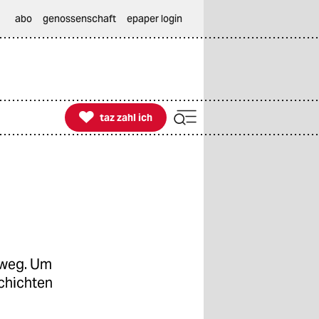
abo
genossenschaft
epaper login

taz zahl ich
taz zahl ich
s weg. Um
chichten