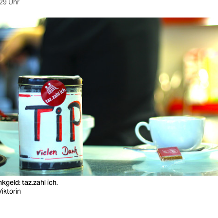
29 Uhr
nkgeld: taz.zahl ich.
Viktorin