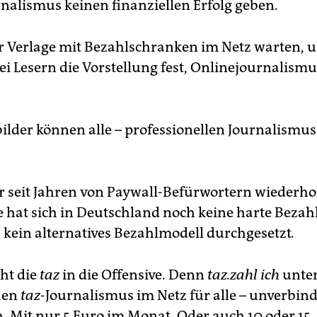
nalismus keinen finanziellen Erfolg geben.
er Verlage mit Bezahlschranken im Netz warten,
bei Lesern die Vorstellung fest, Onlinejournalismu
lder können alle – professionellen Journalismus
er seit Jahren von Paywall-Befürwortern wiederho
hat sich in Deutschland noch keine harte Bezah
 kein alternatives Bezahlmodell durchgesetzt
.
ht die
taz
in die Offensive. Denn
taz.zahl ich
unter
hen
taz
-Journalismus im Netz für alle – unverbind
h. Mit nur 5 Euro im Monat. Oder auch 10 oder 15.