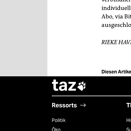
individuel
Abo, via Bi
ausgeschlo
RIEKE HAVER
Diesen Artikel
taz

Ressorts
T
Politik
Hi
Öko
S