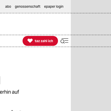
abo
genossenschaft
epaper login

taz zahl ich
taz zahl ich
l
erhin auf