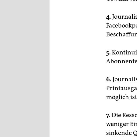
4.
Journali
Facebookpo
Beschaffun
5.
Kontinui
Abonnente
6.
Journalis
Printausga
möglich ist
7.
Die Ress
weniger E
sinkende Q