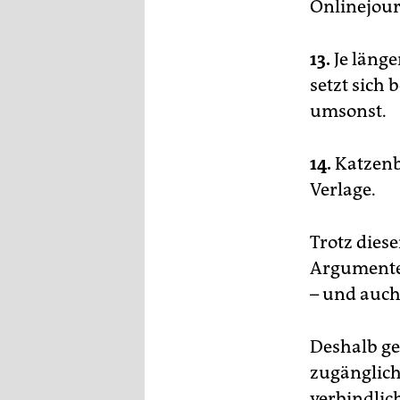
Onlinejour
13.
Je läng
setzt sich 
umsonst.
14.
Katzenbi
Verlage.
Trotz dies
Argumente 
– und auch
Deshalb ge
zugänglic
verbindlic