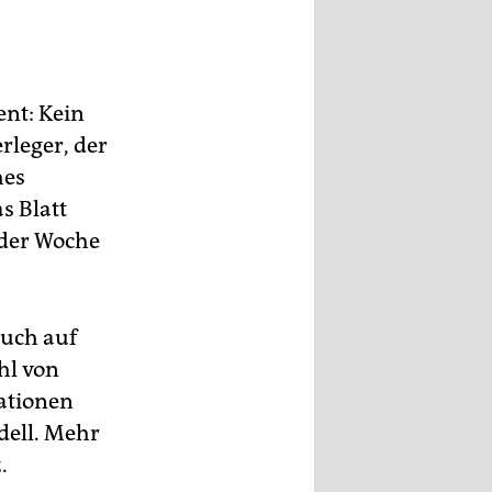
nt: Kein
rleger, der
hes
s Blatt
 der Woche
auch auf
hl von
mationen
dell. Mehr
.