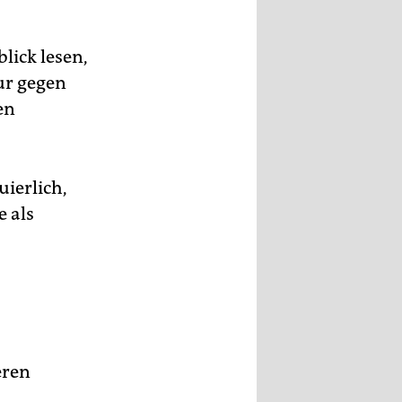
lick lesen,
nur gegen
en
uierlich,
e als
eren