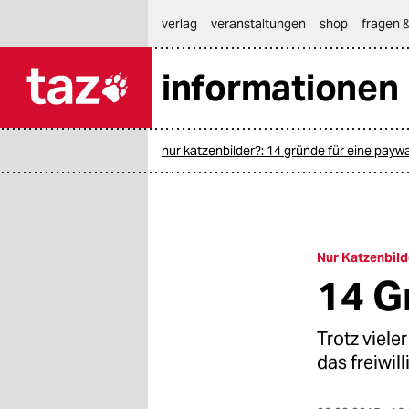
hautnavigation anspringen
hauptinhalt anspringen
footer anspringen
verlag
veranstaltungen
shop
fragen &
informationen

taz zahl ich
taz zahl ich
nur katzenbilder?: 14 gründe für eine paywa
themen
politik
öko
Nur Katzenbild
14 G
gesellschaft
kultur
Trotz viele
das freiwil
sport