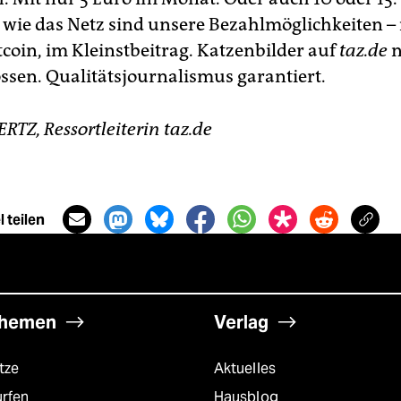
l wie das Netz sind unsere Bezahlmöglichkeiten 
tcoin, im Kleinstbeitrag. Katzenbilder auf
taz.de
n
ssen. Qualitätsjournalismus garantiert.
TZ, Ressortleiterin taz.de
 teilen
hemen
Verlag
tze
Aktuelles
urfen
Hausblog