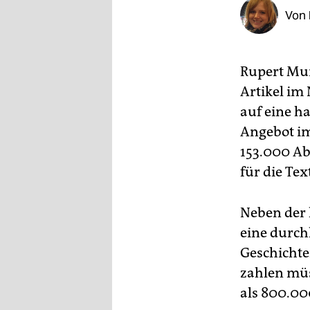
epaper login
Von
Rupert Mu
Artikel im
auf eine ha
Angebot im 
153.000 Ab
für die Tex
Neben der 
eine durch
Geschichte
zahlen mü
als 800.000