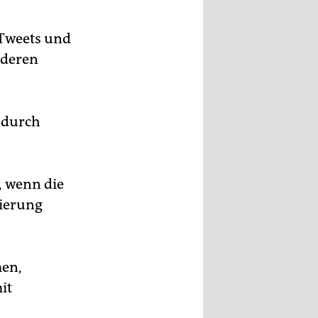
 Tweets und
 deren
 durch
, wenn die
zierung
men,
it