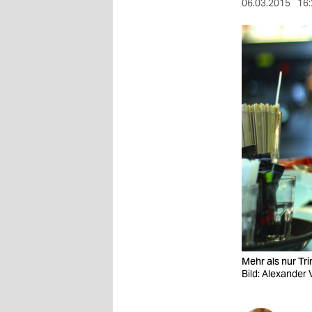
berlin
06.03.2015
16:
nord
wahrheit
verlag
verlag
veranstaltungen
shop
fragen & hilfe
unterstützen
abo
Mehr als nur Tri
Bild: Alexander 
genossenschaft