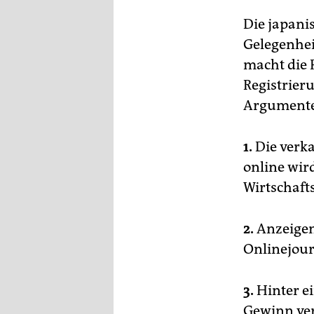
Die japani
Gelegenhei
macht die P
Registrier
Argumente 
1.
Die verka
online wir
Wirtschaft
2.
Anzeigen
Onlinejour
3.
Hinter e
Gewinn ve