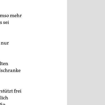
 umso mehr
s sei
 nur
lten
lschranke
stützt frei
lich
 So