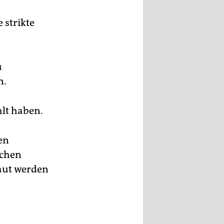
 strikte
u
n.
lt haben.
en
ichen
baut werden