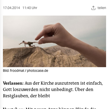
berlin
17.04.2014
11:40 Uhr
teilen
nord
wahrheit
verlag
verlag
veranstaltungen
shop
Bild: froodmat / photocase.de
fragen & hilfe
unterstützen
Verlassen:
Aus der Kirche auszutreten ist einfach,
Gott loszuwerden nicht unbedingt. Über den
abo
Restglauben, der bleibt
genossenschaft