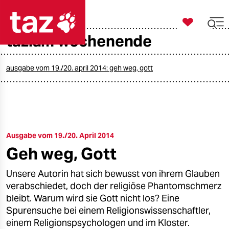

taz zahl ich
taz.am wochenende

taz zahl ich
taz zahl ich
ausgabe vom 19./20. april 2014: geh weg, gott
themen
politik
Ausgabe vom 19./20. April 2014
öko
Geh weg, Gott
gesellschaft
Unsere Autorin hat sich bewusst von ihrem Glauben
kultur
verabschiedet, doch der religiöse Phantomschmerz
bleibt. Warum wird sie Gott nicht los? Eine
sport
Spurensuche bei einem Religionswissenschaftler,
einem Religionspsychologen und im Kloster.