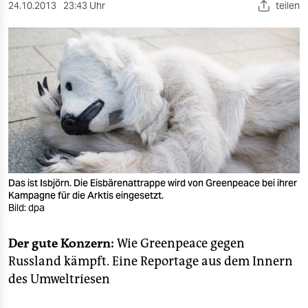
berlin
24.10.2013
23:43 Uhr
teilen
nord
wahrheit
verlag
verlag
veranstaltungen
shop
Das ist Isbjörn. Die Eisbärenattrappe wird von Greenpeace bei ihrer
Kampagne für die Arktis eingesetzt.
fragen & hilfe
Bild: dpa
unterstützen
Der gute Konzern:
Wie Greenpeace gegen
abo
Russland kämpft. Eine Reportage aus dem Innern
des Umweltriesen
genossenschaft