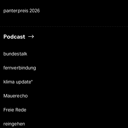
panterpreis 2026
Podcast
bundestalk
fernverbindung
klima update°
Mauerecho
Freie Rede
reingehen