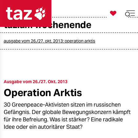

taz zahl ich
taz.am wochenende

taz zahl ich
taz zahl ich
ausgabe vom 26./27. okt. 2013: operation arktis
themen
politik
Ausgabe vom 26./27. Okt. 2013
öko
Operation Arktis
gesellschaft
30 Greenpeace-Aktivisten sitzen im russischen
kultur
Gefängnis. Der globale Bewegungskonzern kämpft
für ihre Befreiung. Was ist stärker? Eine radikale
sport
Idee oder ein autoritärer Staat?