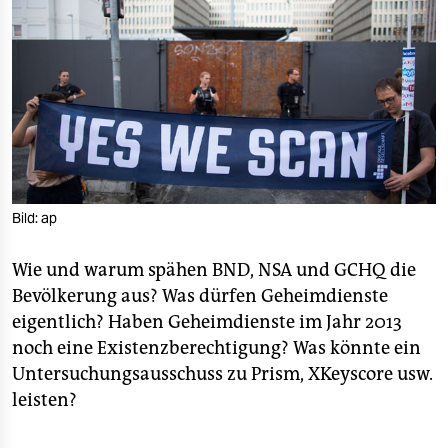
berlin
nord
wahrheit
verlag
verlag
veranstaltungen
Bild: ap
shop
Wie und warum spähen BND, NSA und GCHQ die
fragen & hilfe
Bevölkerung aus? Was dürfen Geheimdienste
eigentlich? Haben Geheimdienste im Jahr 2013
unterstützen
noch eine Existenzberechtigung? Was könnte ein
Untersuchungsausschuss zu Prism, XKeyscore usw.
abo
leisten?
genossenschaft