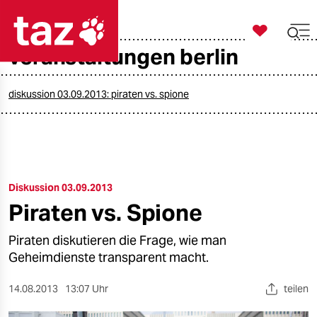

taz zahl ich
veranstaltungen berlin

taz zahl ich
taz zahl ich
diskussion 03.09.2013: piraten vs. spione
themen
politik
Diskussion 03.09.2013
öko
Piraten vs. Spione
gesellschaft
Piraten diskutieren die Frage, wie man
kultur
Geheimdienste transparent macht.
sport
14.08.2013
13:07 Uhr
teilen