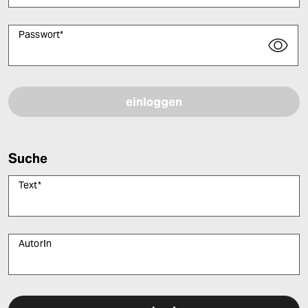
Passwort
*
Bitte füllen Sie alle Pflichtfelder (*) aus, um fortfahren zu können.
Suche
Text
*
AutorIn
Bitte füllen Sie alle Pflichtfelder (*) aus, um fortfahren zu können.