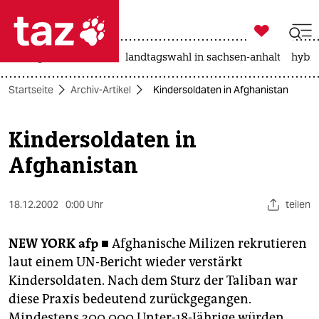

taz zahl ich
niedrigwasser
rente
landtagswahl in sachsen-anhalt
hybri

taz zahl ich
Startseite
Archiv-Artikel
Kindersoldaten in Afghanistan
taz zahl ich
themen
Kindersoldaten in
Afghanistan
politik
öko
18.12.2002
0:00 Uhr
teilen
gesellschaft
NEW YORK
afp ■
Afghanische Milizen rekrutieren
kultur
laut einem UN-Bericht wieder verstärkt
Kindersoldaten. Nach dem Sturz der Taliban war
sport
diese Praxis bedeutend zurückgegangen.
Mindestens 300.000 Unter-18-Jährige würden