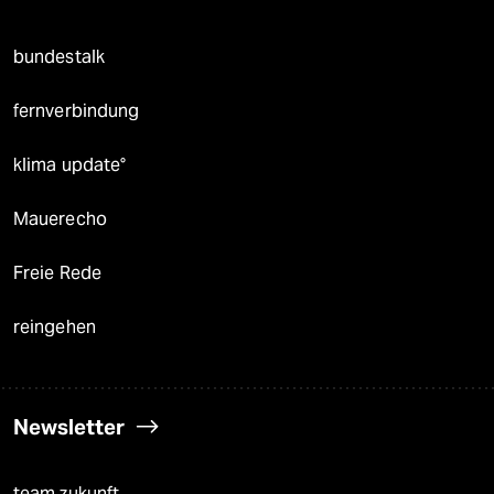
bundestalk
fernverbindung
klima update°
Mauerecho
Freie Rede
reingehen
Newsletter
team zukunft