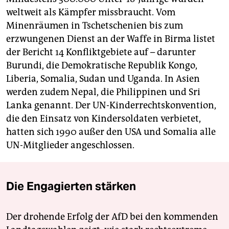
berlin
weltweit als Kämpfer missbraucht. Vom
nord
Minenräumen in Tschetschenien bis zum
erzwungenen Dienst an der Waffe in Birma listet
wahrheit
der Bericht 14 Konfliktgebiete auf – darunter
Burundi, die Demokratische Republik Kongo,
verlag
Liberia, Somalia, Sudan und Uganda. In Asien
verlag
werden zudem Nepal, die Philippinen und Sri
Lanka genannt. Der UN-Kinderrechtskonvention,
veranstaltungen
die den Einsatz von Kindersoldaten verbietet,
shop
hatten sich 1990 außer den USA und Somalia alle
UN-Mitglieder angeschlossen.
fragen & hilfe
unterstützen
Die Engagierten stärken
abo
genossenschaft
Der drohende Erfolg der AfD bei den kommenden