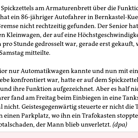
s Spickzettels am Armaturenbrett über die Funkti
hat ein 86-jähriger Autofahrer in Bernkastel-Kue
Bremse nicht rechtzeitig gefunden. Der Senior ha
n Kleinwagen, der auf eine Höchstgeschwindigke
pro Stunde gedrosselt war, gerade erst gekauft, 
Samstag mitteilte.
nior nur Automatikwagen kannte und nun mit ei
ebe konfrontiert war, hatte er auf dem Spickzettel
und ihre Funktion aufgezeichnet. Aber es half ni
hrer fand am Freitag beim Einbiegen in eine Tanks
 nicht. Geistesgegenwärtig steuerte er nicht die
n einen Parkplatz, wo ihn ein Trafokasten stoppt
otalschaden, der Mann blieb unverletzt.
(dpa)