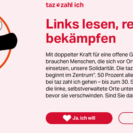
taz
zahl ich

gierten stärken
Links lesen, r
nde Erfolg der AfD bei den kommenden Landtags
bekämpfen
 stark rechtsextreme Kräfte inzwischen geworden 
zt braucht es Zusammenhalt und Solidarität. Auc
en Menschen, die sich vor Ort für eine starke
Mit doppelter Kraft für eine offene G
brauchen Menschen, die sich vor O
schaft einsetzen. Die taz kooperiert deshalb mit "A
einsetzen, unsere Solidarität. Die ta
 Zentrum". Die Kampagne unterstützt bundesweit
beginnt im Zentrum“. 50 Prozent a
altete Orte und baut einen solidarischen Fonds f
bei taz zahl ich gehen – bis zum 30
die linke, selbstverwaltete Orte unte
Erhalt auf. Eine offene Gesellschaft braucht gute
bevor sie verschwinden. Sind Sie da
en Journalismus – und zivilgesellschaftliches E
 auch? Dann machen Sie mit und unterstützen Si

Ja, ich will