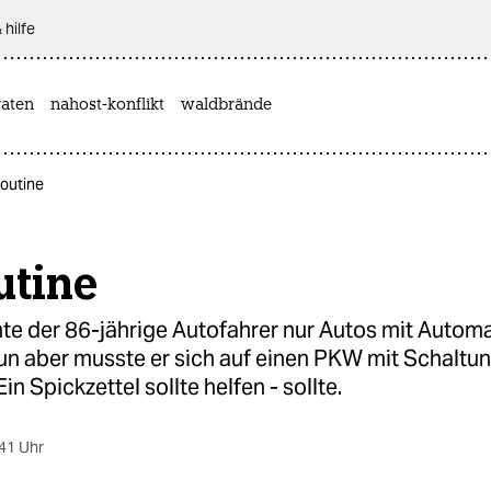
 hilfe
aten
nahost-konflikt
waldbrände
 Routine
outine
te der 86-jährige Autofahrer nur Autos mit Automa
nun aber musste er sich auf einen PKW mit Schaltu
in Spickzettel sollte helfen - sollte.
41 Uhr