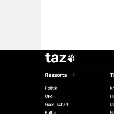
taz

Ressorts
T
Politik
Kr
Öko
Hi
Gesellschaft
U
Kultur
Na