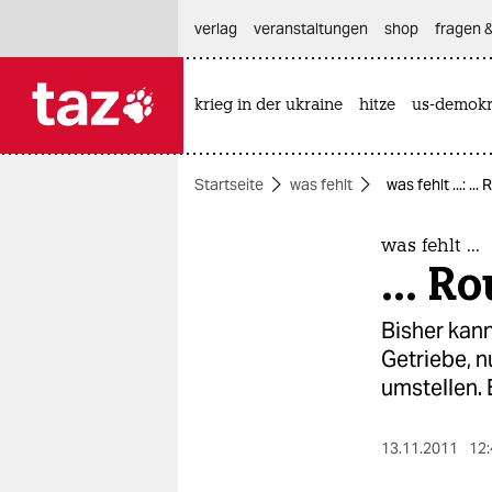
hautnavigation anspringen
hauptinhalt anspringen
footer anspringen
verlag
veranstaltungen
shop
fragen &
krieg in der ukraine
hitze
us-demokr

taz zahl ich
taz zahl ich
Startseite
was fehlt
was fehlt ...: ...
themen
politik
was fehlt ...
... R
öko
Bisher kann
gesellschaft
Getriebe, 
umstellen. E
kultur
sport
13.11.2011
12: