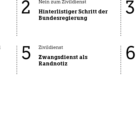
2
3
Nein zum Zivildienst
Hinterlistiger Schritt der
Bundesregierung
5
6
d
Zivildienst
Zwangsdienst als
Randnotiz