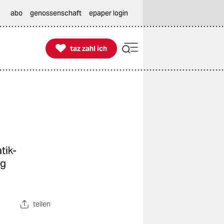
abo
genossenschaft
epaper login

taz zahl ich
taz zahl ich
tik-
ng
teilen