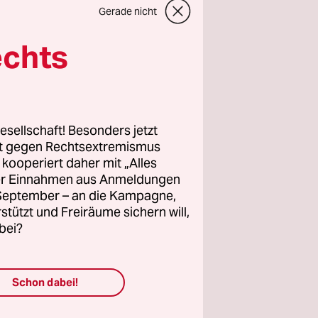
Gerade nicht
echts
wahlen
sind.
h und vor
esellschaft! Besonders jetzt
rt gegen Rechtsextremismus
lles
z kooperiert daher mit „Alles
 linke,
ller Einnahmen aus Anmeldungen
ür deren
. September – an die Kampagne,
rstützt und Freiräume sichern will,
n, frei
bei?
ngagement.
e unsere
Schon dabei!