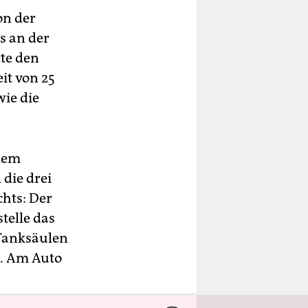
on der
s an der
tte den
it von 25
wie die
nem
 die drei
chts: Der
telle das
 Tanksäulen
e. Am Auto