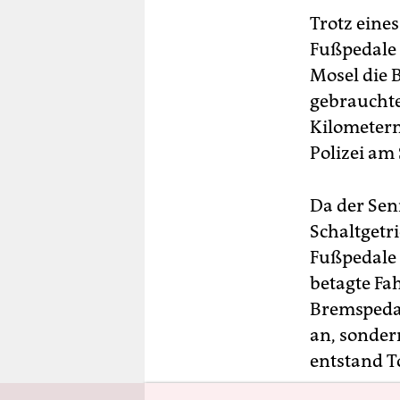
berlin
Trotz eine
nord
Fußpedale 
Mosel die 
wahrheit
gebrauchte
verlag
Kilometern 
Polizei am 
verlag
veranstaltungen
Da der Se
shop
Schaltgetri
Fußpedale 
fragen & hilfe
betagte Fa
unterstützen
Bremspedal
an, sonder
abo
entstand T
genossenschaft